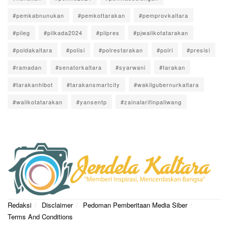
#pemkabnunukan
#pemkottarakan
#pemprovkaltara
#pileg
#pilkada2024
#pilpres
#pjwalikotatarakan
#poldakaltara
#polisi
#polrestarakan
#polri
#presisi
#ramadan
#senatorkaltara
#syarwani
#tarakan
#tarakanhibot
#tarakansmartcity
#wakilgubernurkaltara
#walikotatarakan
#yansentp
#zainalarifinpaliwang
Redaksi
Disclaimer
Pedoman Pemberitaan Media Siber
Terms And Conditions