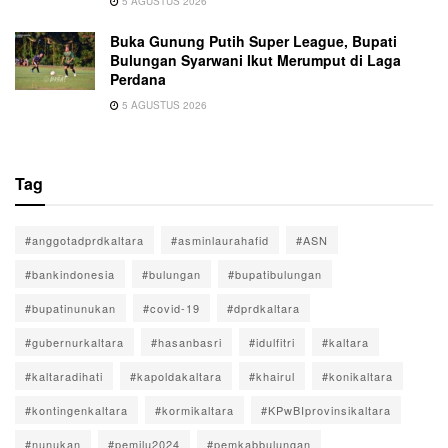
5 AGUSTUS 2026
Buka Gunung Putih Super League, Bupati
Bulungan Syarwani Ikut Merumput di Laga
Perdana
5 AGUSTUS 2026
Tag
#anggotadprdkaltara
#asminlaurahafid
#ASN
#bankindonesia
#bulungan
#bupatibulungan
#bupatinunukan
#covid-19
#dprdkaltara
#gubernurkaltara
#hasanbasri
#idulfitri
#kaltara
#kaltaradihati
#kapoldakaltara
#khairul
#konikaltara
#kontingenkaltara
#kormikaltara
#KPwBIprovinsikaltara
#nunukan
#pemilu2024
#pemkabbulungan