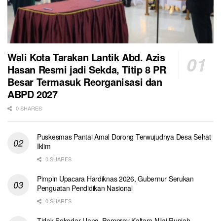
Wali Kota Tarakan Lantik Abd. Azis
Hasan Resmi jadi Sekda, Titip 8 PR
Besar Termasuk Reorganisasi dan
ABPD 2027
0 SHARES
Puskesmas Pantai Amal Dorong Terwujudnya Desa Sehat
Iklim
0 SHARES
Pimpin Upacara Hardiknas 2026, Gubernur Serukan
Penguatan Pendidikan Nasional
0 SHARES
Tidak Sekedar Uang, Pemprov Kaltara Nilai Rupiah