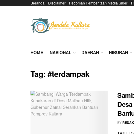
Beranda
Disclaimer
Pedoman Pemberitaan Media Siber
P
HOME
NASIONAL
DAERAH
HIBURAN
Tag:
#terdampak
Samb
Desa 
Bantu
BY
REDAK
TANJUNG