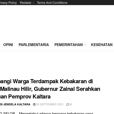
rivacy Policy
Redaksi
Terms And Conditions
OPINI
PARLEMENTARIA
PEMERINTAHAN
KESEHATAN
angi Warga Terdampak Kebakaran di
Malinau Hilir, Gubernur Zainal Serahkan
an Pemprov Kaltara
29 SEPTEMBER 2021
SI JENDELA KALTARA
0
 SELOR – Mengetahui adanya bencana kebakaran yang