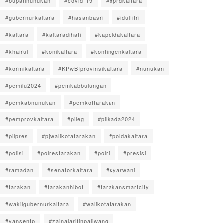
#bupatinunukan
#covid-19
#dprdkaltara
#gubernurkaltara
#hasanbasri
#idulfitri
#kaltara
#kaltaradihati
#kapoldakaltara
#khairul
#konikaltara
#kontingenkaltara
#kormikaltara
#KPwBIprovinsikaltara
#nunukan
#pemilu2024
#pemkabbulungan
#pemkabnunukan
#pemkottarakan
#pemprovkaltara
#pileg
#pilkada2024
#pilpres
#pjwalikotatarakan
#poldakaltara
#polisi
#polrestarakan
#polri
#presisi
#ramadan
#senatorkaltara
#syarwani
#tarakan
#tarakanhibot
#tarakansmartcity
#wakilgubernurkaltara
#walikotatarakan
#yansentp
#zainalarifinpaliwang