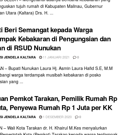
guskan tujuh rumah di Kabupaten Malinau, Gubernur
n Utara (Kaltara) Drs. H. ...
i Beri Semangat kepada Warga
mpak Kebakaran di Pengungsian dan
an di RSUD Nunukan
11 JANUARI 2021
SI JENDELA KALTARA
0
 – Bupati Nunukan Laura Hj. Asmin Laura Hafid S.E, M.M
angi warga terdampak musibah kebakaran di posko
ian yang ...
an Pemkot Tarakan, Pemilik Rumah Rp
uta, Penyewa Rumah Rp 1 Juta per KK
1 DESEMBER 2020
SI JENDELA KALTARA
0
– Wali Kota Tarakan dr. H. Khairul M.Kes menyalurkan
 Pemerintah Kota (Pemkot) Tarakan kepada warga terdampak