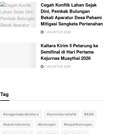
Cegah Konflik Lahan Sejak
Dini, Pemkab Bulungan
Bekali Aparatur Desa Pahami
Mitigasi Sengketa Pertanahan
7 AGUSTUS 2026
Kaltara Kirim 5 Petarung ke
Semifinal di Hari Pertama
Kejurnas Muaythai 2026
7 AGUSTUS 2026
Tag
#anggotadprdkaltara
#asminlaurahafid
#ASN
#bankindonesia
#bulungan
#bupatibulungan