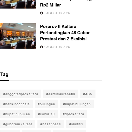
Rp2 Miliar
8 AGUSTUS 2026
Porprov II Kaltara
Pertandingkan 48 Cabor
Prestasi dan 2 Eksibisi
8 AGUSTUS 2026
Tag
#anggotadprdkaltara
#asminlaurahafid
#ASN
#bankindonesia
#bulungan
#bupatibulungan
#bupatinunukan
#covid-19
#dprdkaltara
#gubernurkaltara
#hasanbasri
#idulfitri