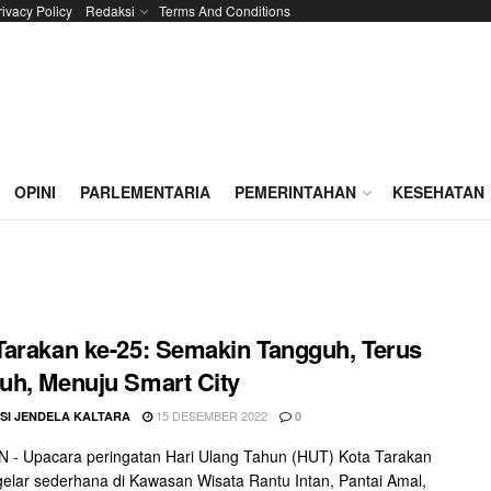
rivacy Policy
Redaksi
Terms And Conditions
OPINI
PARLEMENTARIA
PEMERINTAHAN
KESEHATAN
arakan ke-25: Semakin Tangguh, Terus
h, Menuju Smart City
15 DESEMBER 2022
SI JENDELA KALTARA
0
 - Upacara peringatan Hari Ulang Tahun (HUT) Kota Tarakan
gelar sederhana di Kawasan Wisata Rantu Intan, Pantai Amal,