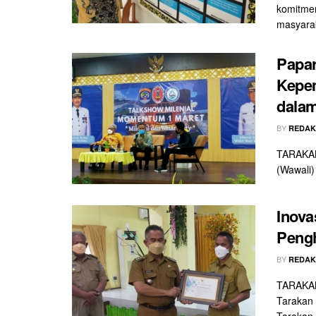
komitmen
masyarak
Papar
Kepe
dala
BY
REDAK
TARAKAN 
(Wawali)
Inova
Pengh
BY
REDAK
TARAKAN
Tarakan 
Tarakan. 