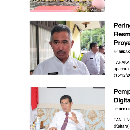
...
Perin
Resm
Proye
BY
REDAK
TARAKAN
upacara 
(15/12/20
Pempr
Digita
BY
REDAK
TANJUNG 
(Kaltara