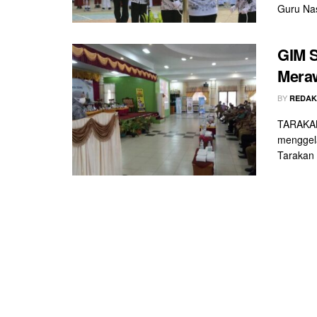
Guru Nas
GIM 
Meraw
BY
REDAK
TARAKAN
menggel
Tarakan 