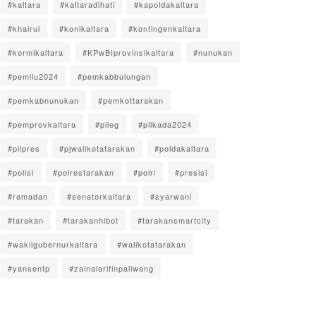
#kaltara
#kaltaradihati
#kapoldakaltara
#khairul
#konikaltara
#kontingenkaltara
#kormikaltara
#KPwBIprovinsikaltara
#nunukan
#pemilu2024
#pemkabbulungan
#pemkabnunukan
#pemkottarakan
#pemprovkaltara
#pileg
#pilkada2024
#pilpres
#pjwalikotatarakan
#poldakaltara
#polisi
#polrestarakan
#polri
#presisi
#ramadan
#senatorkaltara
#syarwani
#tarakan
#tarakanhibot
#tarakansmartcity
#wakilgubernurkaltara
#walikotatarakan
#yansentp
#zainalarifinpaliwang