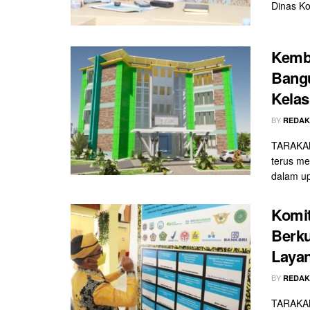
Dinas Ko
Kemb
Bangu
Kelas
BY
REDAK
TARAKAN
terus m
dalam u
Komit
Berku
Laya
BY
REDAK
TARAKAN 