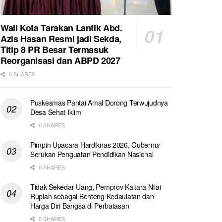
Wali Kota Tarakan Lantik Abd.
Azis Hasan Resmi jadi Sekda,
Titip 8 PR Besar Termasuk
Reorganisasi dan ABPD 2027
0 SHARES
Puskesmas Pantai Amal Dorong Terwujudnya
Desa Sehat Iklim
0 SHARES
Pimpin Upacara Hardiknas 2026, Gubernur
Serukan Penguatan Pendidikan Nasional
0 SHARES
Tidak Sekedar Uang, Pemprov Kaltara Nilai
Rupiah sebagai Benteng Kedaulatan dan
Harga Diri Bangsa di Perbatasan
0 SHARES