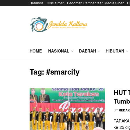
Beranda
Disclaimer
Pedoman Pemberitaan Media Siber
P
HOME
NASIONAL
DAERAH
HIBURAN
Tag:
#smarcity
HUT T
Tumbu
BY
REDAK
TARAKAN
ke-25 di