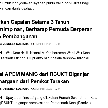
 untuk menyediakan layanan publik yang berkualitas bagi
at dan dunia usaha. ...
kan Capaian Selama 3 Tahun
mimpinan, Berharap Pemuda Berperan
m Pembangunan
7 MARET 2022
SI JENDELA KALTARA
0
– Wali Kota dr. H. Khairul M.Kes bersama Wakil Wali Kota
 Tarakan Effendhi Djuprianto hadir dalam talkshow milenial ...
si APEM MANIS dari RSUKT Diganjar
argaan dari Pemkot Tarakan
2 MARET 2022
SI JENDELA KALTARA
0
 – Upaya dan inovasi yang dilakukan Rumah Sakit Umum Kota
(RSUKT), diganjar apresiasi dari Pemerintah Kota (Pemkot)
...