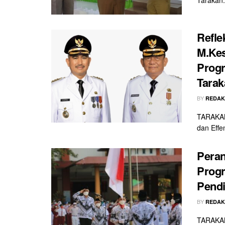
Refle
M.Kes
Prog
Tarak
BY
REDAK
TARAKAN 
dan Effen
Peran
Progr
Pendi
BY
REDAK
TARAKAN 