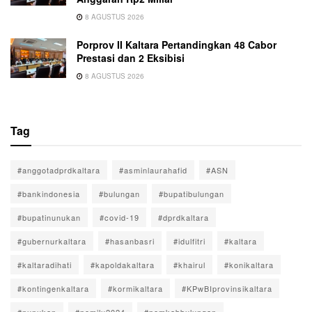
8 AGUSTUS 2026
Porprov II Kaltara Pertandingkan 48 Cabor
Prestasi dan 2 Eksibisi
8 AGUSTUS 2026
Tag
#anggotadprdkaltara
#asminlaurahafid
#ASN
#bankindonesia
#bulungan
#bupatibulungan
#bupatinunukan
#covid-19
#dprdkaltara
#gubernurkaltara
#hasanbasri
#idulfitri
#kaltara
#kaltaradihati
#kapoldakaltara
#khairul
#konikaltara
#kontingenkaltara
#kormikaltara
#KPwBIprovinsikaltara
#nunukan
#pemilu2024
#pemkabbulungan