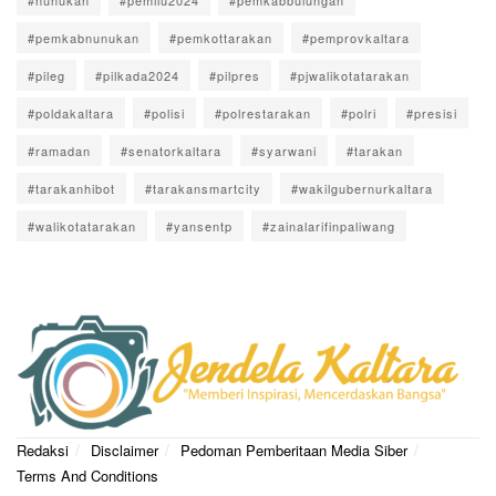
#pemkabnunukan
#pemkottarakan
#pemprovkaltara
#pileg
#pilkada2024
#pilpres
#pjwalikotatarakan
#poldakaltara
#polisi
#polrestarakan
#polri
#presisi
#ramadan
#senatorkaltara
#syarwani
#tarakan
#tarakanhibot
#tarakansmartcity
#wakilgubernurkaltara
#walikotatarakan
#yansentp
#zainalarifinpaliwang
Redaksi
Disclaimer
Pedoman Pemberitaan Media Siber
Terms And Conditions