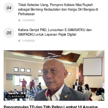
Tidak Sekedar Uang, Pemprov Kaltara Nilai Rupiah
sebagai Benteng Kedaulatan dan Harga Diri Bangsa di
Perbatasan
0 SHARES
Kaltara Genjot PAD, Luncurkan E-SAMSATKU dan
SIMPADKU untuk Layanan Pajak Digital
0 SHARES
OLAHRAGA
Pengumpulan TD dan THb Paling Lambat 10 Agustus,