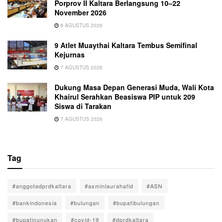
Porprov II Kaltara Berlangsung 10–22
November 2026
8 AGUSTUS 2026
9 Atlet Muaythai Kaltara Tembus Semifinal
Kejurnas
7 AGUSTUS 2026
Dukung Masa Depan Generasi Muda, Wali Kota
Khairul Serahkan Beasiswa PIP untuk 209
Siswa di Tarakan
7 AGUSTUS 2026
Tag
#anggotadprdkaltara
#asminlaurahafid
#ASN
#bankindonesia
#bulungan
#bupatibulungan
#bupatinunukan
#covid-19
#dprdkaltara