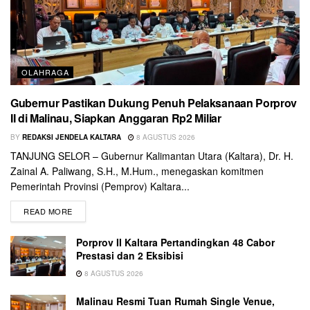
OLAHRAGA
Gubernur Pastikan Dukung Penuh Pelaksanaan Porprov
II di Malinau, Siapkan Anggaran Rp2 Miliar
BY
REDAKSI JENDELA KALTARA
8 AGUSTUS 2026
TANJUNG SELOR – Gubernur Kalimantan Utara (Kaltara), Dr. H.
Zainal A. Paliwang, S.H., M.Hum., menegaskan komitmen
Pemerintah Provinsi (Pemprov) Kaltara...
READ MORE
Porprov II Kaltara Pertandingkan 48 Cabor
Prestasi dan 2 Eksibisi
8 AGUSTUS 2026
Malinau Resmi Tuan Rumah Single Venue,