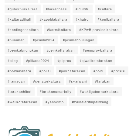
#gubernurkaltara
#hasanbasri
#idulfitri
#kaltara
#kaltaradihati
#kapoldakaltara
#khairul
#konikaltara
#kontingenkaltara
#kormikaltara
#KPwBIprovinsikaltara
#nunukan
#pemilu2024
#pemkabbulungan
#pemkabnunukan
#pemkottarakan
#pemprovkaltara
#pileg
#pilkada2024
#pilpres
#pjwalikotatarakan
#poldakaltara
#polisi
#polrestarakan
#polri
#presisi
#ramadan
#senatorkaltara
#syarwani
#tarakan
#tarakanhibot
#tarakansmartcity
#wakilgubernurkaltara
#walikotatarakan
#yansentp
#zainalarifinpaliwang