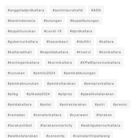
#anggotadprdkaltara
#asminlaurahafid
#ASN
#bankindonesia
#bulungan
#bupatibulungan
#bupatinunukan
#covid-19
#dprdkaltara
#gubernurkaltara
#hasanbasri
#idulfitri
#kaltara
#kaltaradihati
#kapoldakaltara
#khairul
#konikaltara
#kontingenkaltara
#kormikaltara
#KPwBIprovinsikaltara
#nunukan
#pemilu2024
#pemkabbulungan
#pemkabnunukan
#pemkottarakan
#pemprovkaltara
#pileg
#pilkada2024
#pilpres
#pjwalikotatarakan
#poldakaltara
#polisi
#polrestarakan
#polri
#presisi
#ramadan
#senatorkaltara
#syarwani
#tarakan
#tarakanhibot
#tarakansmartcity
#wakilgubernurkaltara
#walikotatarakan
#yansentp
#zainalarifinpaliwang