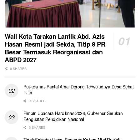
Wali Kota Tarakan Lantik Abd. Azis
Hasan Resmi jadi Sekda, Titip 8 PR
Besar Termasuk Reorganisasi dan
ABPD 2027
0 SHARES
Puskesmas Pantai Amal Dorong Terwujudnya Desa Sehat
Iklim
0 SHARES
Pimpin Upacara Hardiknas 2026, Gubernur Serukan
Penguatan Pendidikan Nasional
0 SHARES
Tidak Sekedar Uang, Pemprov Kaltara Nilai Rupiah