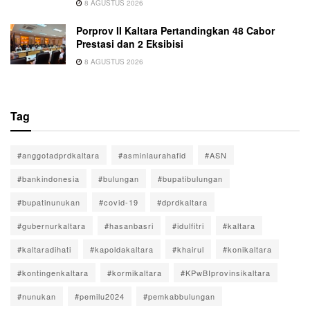
8 AGUSTUS 2026
Porprov II Kaltara Pertandingkan 48 Cabor
Prestasi dan 2 Eksibisi
8 AGUSTUS 2026
Tag
#anggotadprdkaltara
#asminlaurahafid
#ASN
#bankindonesia
#bulungan
#bupatibulungan
#bupatinunukan
#covid-19
#dprdkaltara
#gubernurkaltara
#hasanbasri
#idulfitri
#kaltara
#kaltaradihati
#kapoldakaltara
#khairul
#konikaltara
#kontingenkaltara
#kormikaltara
#KPwBIprovinsikaltara
#nunukan
#pemilu2024
#pemkabbulungan