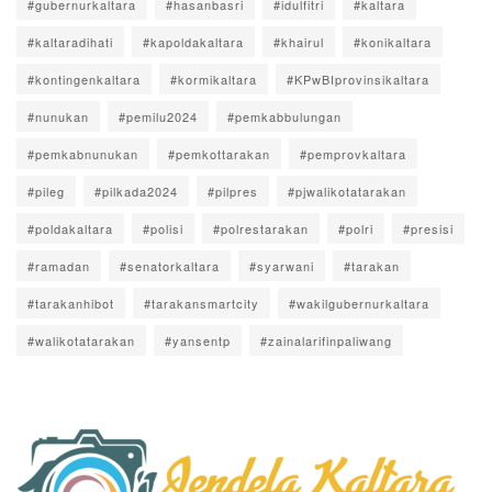
#gubernurkaltara
#hasanbasri
#idulfitri
#kaltara
#kaltaradihati
#kapoldakaltara
#khairul
#konikaltara
#kontingenkaltara
#kormikaltara
#KPwBIprovinsikaltara
#nunukan
#pemilu2024
#pemkabbulungan
#pemkabnunukan
#pemkottarakan
#pemprovkaltara
#pileg
#pilkada2024
#pilpres
#pjwalikotatarakan
#poldakaltara
#polisi
#polrestarakan
#polri
#presisi
#ramadan
#senatorkaltara
#syarwani
#tarakan
#tarakanhibot
#tarakansmartcity
#wakilgubernurkaltara
#walikotatarakan
#yansentp
#zainalarifinpaliwang