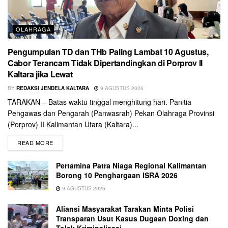
OLAHRAGA
Pengumpulan TD dan THb Paling Lambat 10 Agustus,
Cabor Terancam Tidak Dipertandingkan di Porprov II
Kaltara jika Lewat
BY
REDAKSI JENDELA KALTARA
9 AGUSTUS 2026
TARAKAN – Batas waktu tinggal menghitung hari. Panitia
Pengawas dan Pengarah (Panwasrah) Pekan Olahraga Provinsi
(Porprov) II Kalimantan Utara (Kaltara)...
READ MORE
Pertamina Patra Niaga Regional Kalimantan
Borong 10 Penghargaan ISRA 2026
9 AGUSTUS 2026
Aliansi Masyarakat Tarakan Minta Polisi
Transparan Usut Kasus Dugaan Doxing dan
Tolak Kriminalisasi