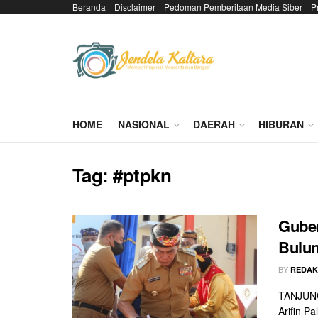
Beranda
Disclaimer
Pedoman Pemberitaan Media Siber
P
HOME
NASIONAL
DAERAH
HIBURAN
Tag:
#ptpkn
Guber
Bulu
BY
REDAK
TANJUNG 
Arifin P