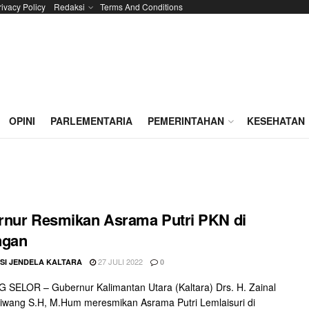
rivacy Policy
Redaksi
Terms And Conditions
OPINI
PARLEMENTARIA
PEMERINTAHAN
KESEHATAN
nur Resmikan Asrama Putri PKN di
ngan
27 JULI 2022
SI JENDELA KALTARA
0
SELOR – Gubernur Kalimantan Utara (Kaltara) Drs. H. Zainal
aliwang S.H, M.Hum meresmikan Asrama Putri Lemlaisuri di