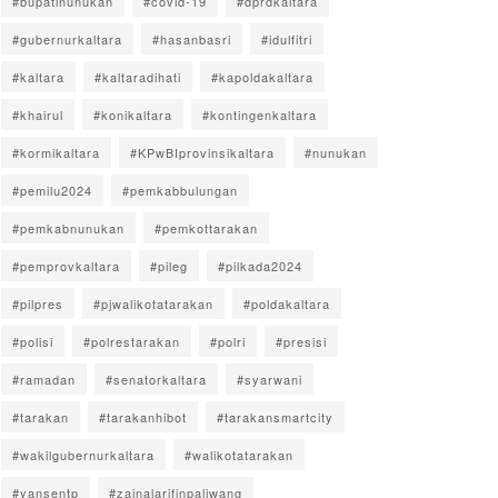
#bupatinunukan
#covid-19
#dprdkaltara
#gubernurkaltara
#hasanbasri
#idulfitri
#kaltara
#kaltaradihati
#kapoldakaltara
#khairul
#konikaltara
#kontingenkaltara
#kormikaltara
#KPwBIprovinsikaltara
#nunukan
#pemilu2024
#pemkabbulungan
#pemkabnunukan
#pemkottarakan
#pemprovkaltara
#pileg
#pilkada2024
#pilpres
#pjwalikotatarakan
#poldakaltara
#polisi
#polrestarakan
#polri
#presisi
#ramadan
#senatorkaltara
#syarwani
#tarakan
#tarakanhibot
#tarakansmartcity
#wakilgubernurkaltara
#walikotatarakan
#yansentp
#zainalarifinpaliwang