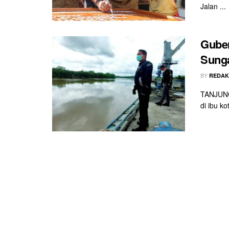
Jalan ...
Guber
Sunga
BY
REDAK
TANJUNG
di ibu k