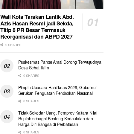
Wali Kota Tarakan Lantik Abd.
Azis Hasan Resmi jadi Sekda,
Titip 8 PR Besar Termasuk
Reorganisasi dan ABPD 2027
0 SHARES
Puskesmas Pantai Amal Dorong Terwujudnya
Desa Sehat Iklim
0 SHARES
Pimpin Upacara Hardiknas 2026, Gubernur
Serukan Penguatan Pendidikan Nasional
0 SHARES
Tidak Sekedar Uang, Pemprov Kaltara Nilai
Rupiah sebagai Benteng Kedaulatan dan
Harga Diri Bangsa di Perbatasan
0 SHARES