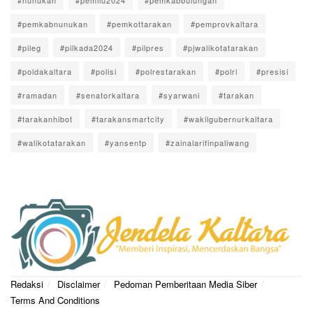
#pemkabnunukan
#pemkottarakan
#pemprovkaltara
#pileg
#pilkada2024
#pilpres
#pjwalikotatarakan
#poldakaltara
#polisi
#polrestarakan
#polri
#presisi
#ramadan
#senatorkaltara
#syarwani
#tarakan
#tarakanhibot
#tarakansmartcity
#wakilgubernurkaltara
#walikotatarakan
#yansentp
#zainalarifinpaliwang
Redaksi
Disclaimer
Pedoman Pemberitaan Media Siber
Terms And Conditions