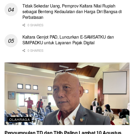
Tidak Sekedar Uang, Pemprov Kaltara Nilai Rupiah
sebagai Benteng Kedaulatan dan Harga Diri Bangsa di
Perbatasan
0 SHARES
Kaltara Genjot PAD, Luncurkan E-SAMSATKU dan
SIMPADKU untuk Layanan Pajak Digital
0 SHARES
OLAHRAGA
Pengumpulan TD dan THb Paling Lambat 10 Agustus,