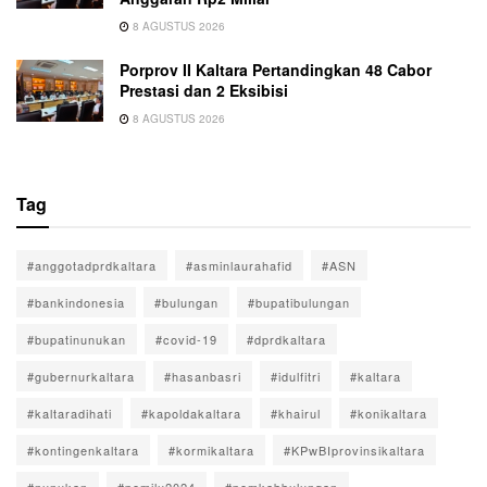
8 AGUSTUS 2026
Porprov II Kaltara Pertandingkan 48 Cabor
Prestasi dan 2 Eksibisi
8 AGUSTUS 2026
Tag
#anggotadprdkaltara
#asminlaurahafid
#ASN
#bankindonesia
#bulungan
#bupatibulungan
#bupatinunukan
#covid-19
#dprdkaltara
#gubernurkaltara
#hasanbasri
#idulfitri
#kaltara
#kaltaradihati
#kapoldakaltara
#khairul
#konikaltara
#kontingenkaltara
#kormikaltara
#KPwBIprovinsikaltara
#nunukan
#pemilu2024
#pemkabbulungan