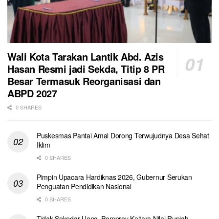
Wali Kota Tarakan Lantik Abd. Azis
Hasan Resmi jadi Sekda, Titip 8 PR
Besar Termasuk Reorganisasi dan
ABPD 2027
0 SHARES
Puskesmas Pantai Amal Dorong Terwujudnya Desa Sehat
Iklim
0 SHARES
Pimpin Upacara Hardiknas 2026, Gubernur Serukan
Penguatan Pendidikan Nasional
0 SHARES
Tidak Sekedar Uang, Pemprov Kaltara Nilai Rupiah