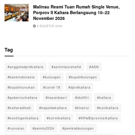
Malinau Resmi Tuan Rumah Single Venue,
Porprov II Kaltara Berlangsung 10–22
November 2026
8 AGUSTUS 2026
Tag
#anggotadprdkaltara
#asminlaurahafid
#ASN
#bankindonesia
#bulungan
#bupatibulungan
#bupatinunukan
#covid-19
#dprdkaltara
#gubernurkaltara
#hasanbasri
#idulfitri
#kaltara
#kaltaradihati
#kapoldakaltara
#khairul
#konikaltara
#kontingenkaltara
#kormikaltara
#KPwBIprovinsikaltara
#nunukan
#pemilu2024
#pemkabbulungan