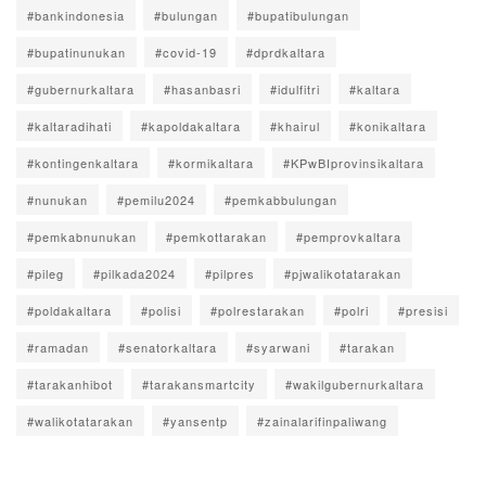
#bankindonesia
#bulungan
#bupatibulungan
#bupatinunukan
#covid-19
#dprdkaltara
#gubernurkaltara
#hasanbasri
#idulfitri
#kaltara
#kaltaradihati
#kapoldakaltara
#khairul
#konikaltara
#kontingenkaltara
#kormikaltara
#KPwBIprovinsikaltara
#nunukan
#pemilu2024
#pemkabbulungan
#pemkabnunukan
#pemkottarakan
#pemprovkaltara
#pileg
#pilkada2024
#pilpres
#pjwalikotatarakan
#poldakaltara
#polisi
#polrestarakan
#polri
#presisi
#ramadan
#senatorkaltara
#syarwani
#tarakan
#tarakanhibot
#tarakansmartcity
#wakilgubernurkaltara
#walikotatarakan
#yansentp
#zainalarifinpaliwang