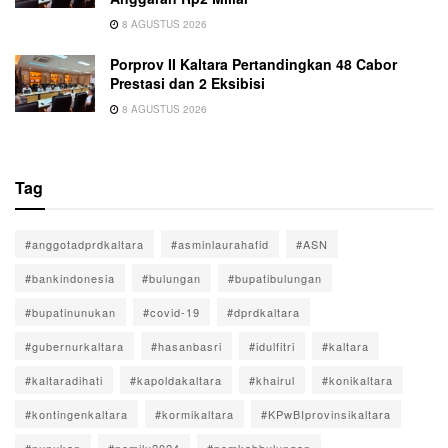
8 AGUSTUS 2026
Porprov II Kaltara Pertandingkan 48 Cabor
Prestasi dan 2 Eksibisi
8 AGUSTUS 2026
Tag
#anggotadprdkaltara
#asminlaurahafid
#ASN
#bankindonesia
#bulungan
#bupatibulungan
#bupatinunukan
#covid-19
#dprdkaltara
#gubernurkaltara
#hasanbasri
#idulfitri
#kaltara
#kaltaradihati
#kapoldakaltara
#khairul
#konikaltara
#kontingenkaltara
#kormikaltara
#KPwBIprovinsikaltara
#nunukan
#pemilu2024
#pemkabbulungan