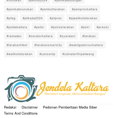
#pemkabnunukan
#pemkottarakan
#pemprovkaltara
#pileg
#pilkada2024
#pilpres
#pjwalikotatarakan
#poldakaltara
#polisi
#polrestarakan
#polri
#presisi
#ramadan
#senatorkaltara
#syarwani
#tarakan
#tarakanhibot
#tarakansmartcity
#wakilgubernurkaltara
#walikotatarakan
#yansentp
#zainalarifinpaliwang
Redaksi
Disclaimer
Pedoman Pemberitaan Media Siber
Terms And Conditions