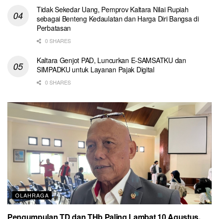
Tidak Sekedar Uang, Pemprov Kaltara Nilai Rupiah
sebagai Benteng Kedaulatan dan Harga Diri Bangsa di
Perbatasan
0 SHARES
Kaltara Genjot PAD, Luncurkan E-SAMSATKU dan
SIMPADKU untuk Layanan Pajak Digital
0 SHARES
OLAHRAGA
Pengumpulan TD dan THb Paling Lambat 10 Agustus,