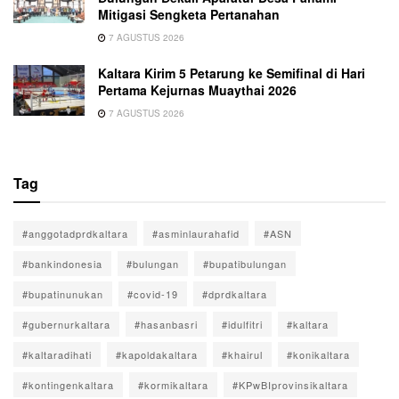
Mitigasi Sengketa Pertanahan
7 AGUSTUS 2026
Kaltara Kirim 5 Petarung ke Semifinal di Hari
Pertama Kejurnas Muaythai 2026
7 AGUSTUS 2026
Tag
#anggotadprdkaltara
#asminlaurahafid
#ASN
#bankindonesia
#bulungan
#bupatibulungan
#bupatinunukan
#covid-19
#dprdkaltara
#gubernurkaltara
#hasanbasri
#idulfitri
#kaltara
#kaltaradihati
#kapoldakaltara
#khairul
#konikaltara
#kontingenkaltara
#kormikaltara
#KPwBIprovinsikaltara