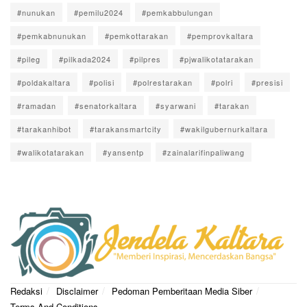
#nunukan
#pemilu2024
#pemkabbulungan
#pemkabnunukan
#pemkottarakan
#pemprovkaltara
#pileg
#pilkada2024
#pilpres
#pjwalikotatarakan
#poldakaltara
#polisi
#polrestarakan
#polri
#presisi
#ramadan
#senatorkaltara
#syarwani
#tarakan
#tarakanhibot
#tarakansmartcity
#wakilgubernurkaltara
#walikotatarakan
#yansentp
#zainalarifinpaliwang
Redaksi
Disclaimer
Pedoman Pemberitaan Media Siber
Terms And Conditions