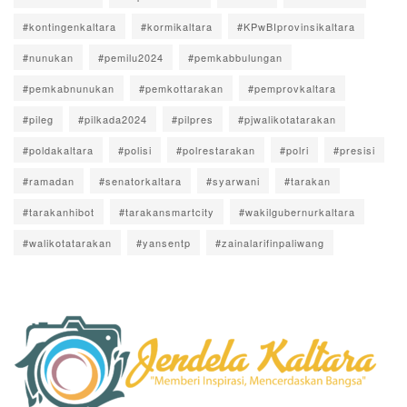
#kontingenkaltara
#kormikaltara
#KPwBIprovinsikaltara
#nunukan
#pemilu2024
#pemkabbulungan
#pemkabnunukan
#pemkottarakan
#pemprovkaltara
#pileg
#pilkada2024
#pilpres
#pjwalikotatarakan
#poldakaltara
#polisi
#polrestarakan
#polri
#presisi
#ramadan
#senatorkaltara
#syarwani
#tarakan
#tarakanhibot
#tarakansmartcity
#wakilgubernurkaltara
#walikotatarakan
#yansentp
#zainalarifinpaliwang