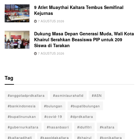
9 Atlet Muaythai Kaltara Tembus Semifinal
Kejurnas
7 AGUSTUS 2026
Dukung Masa Depan Generasi Muda, Wali Kota
Khairul Serahkan Beasiswa PIP untuk 209
Siswa di Tarakan
7 AGUSTUS 2026
Tag
#anggotadprdkaltara
#asminlaurahafid
#ASN
#bankindonesia
#bulungan
#bupatibulungan
#bupatinunukan
#covid-19
#dprdkaltara
#gubernurkaltara
#hasanbasri
#idulfitri
#kaltara
#kaltaradihati
#kapoldakaltara
#khairul
#konikaltara