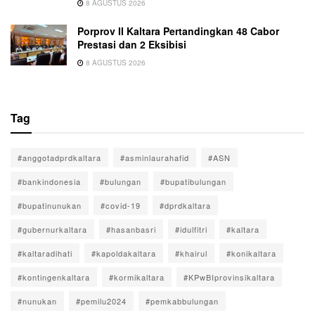
8 AGUSTUS 2026
Porprov II Kaltara Pertandingkan 48 Cabor
Prestasi dan 2 Eksibisi
8 AGUSTUS 2026
Tag
#anggotadprdkaltara
#asminlaurahafid
#ASN
#bankindonesia
#bulungan
#bupatibulungan
#bupatinunukan
#covid-19
#dprdkaltara
#gubernurkaltara
#hasanbasri
#idulfitri
#kaltara
#kaltaradihati
#kapoldakaltara
#khairul
#konikaltara
#kontingenkaltara
#kormikaltara
#KPwBIprovinsikaltara
#nunukan
#pemilu2024
#pemkabbulungan