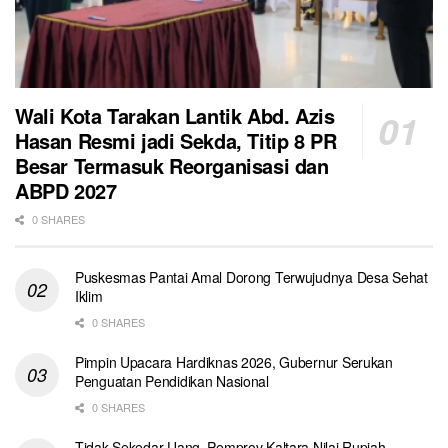
Wali Kota Tarakan Lantik Abd. Azis
Hasan Resmi jadi Sekda, Titip 8 PR
Besar Termasuk Reorganisasi dan
ABPD 2027
0 SHARES
Puskesmas Pantai Amal Dorong Terwujudnya Desa Sehat
Iklim
0 SHARES
Pimpin Upacara Hardiknas 2026, Gubernur Serukan
Penguatan Pendidikan Nasional
0 SHARES
Tidak Sekedar Uang, Pemprov Kaltara Nilai Rupiah