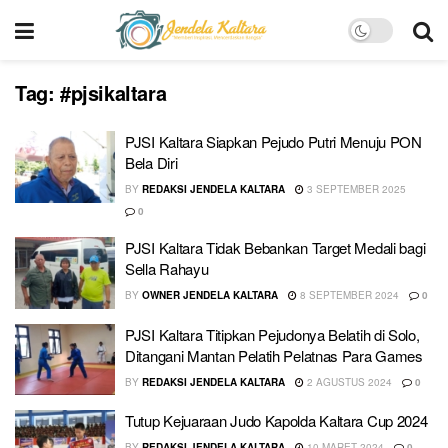
Tag:
#pjsikaltara
PJSI Kaltara Siapkan Pejudo Putri Menuju PON
Bela Diri
BY
REDAKSI JENDELA KALTARA
3 SEPTEMBER 2025
0
PJSI Kaltara Tidak Bebankan Target Medali bagi
Sella Rahayu
BY
OWNER JENDELA KALTARA
8 SEPTEMBER 2024
0
PJSI Kaltara Titipkan Pejudonya Belatih di Solo,
Ditangani Mantan Pelatih Pelatnas Para Games
BY
REDAKSI JENDELA KALTARA
2 AGUSTUS 2024
0
Tutup Kejuaraan Judo Kapolda Kaltara Cup 2024
BY
REDAKSI JENDELA KALTARA
10 MARET 2024
0