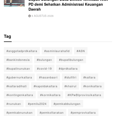
PD demi Sehatkan Administrasi Keuangan
Daerah
6 AGUSTUS 2026
Tag
#anggotadprdkaltara
#asminlaurahafid
#ASN
#bankindonesia
#bulungan
#bupatibulungan
#bupatinunukan
#covid-19
#dprdkaltara
#gubernurkaltara
#hasanbasri
#idulfitri
#kaltara
#kaltaradihati
#kapoldakaltara
#khairul
#konikaltara
#kontingenkaltara
#kormikaltara
#KPwBIprovinsikaltara
#nunukan
#pemilu2024
#pemkabbulungan
#pemkabnunukan
#pemkottarakan
#pemprovkaltara