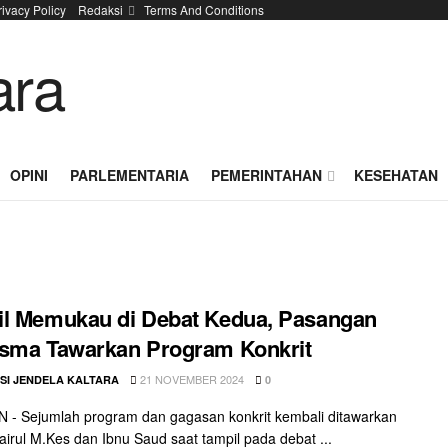
rivacy Policy
Redaksi
Terms And Conditions
OPINI
PARLEMENTARIA
PEMERINTAHAN
KESEHATAN
l Memukau di Debat Kedua, Pasangan
sma Tawarkan Program Konkrit
21 NOVEMBER 2024
SI JENDELA KALTARA
0
- Sejumlah program dan gagasan konkrit kembali ditawarkan
hairul M.Kes dan Ibnu Saud saat tampil pada debat ...