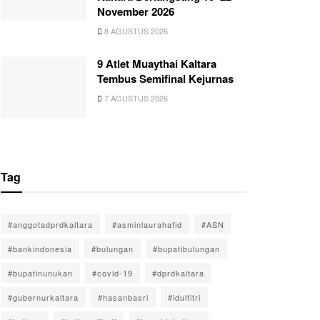
November 2026
8 AGUSTUS 2026
9 Atlet Muaythai Kaltara
Tembus Semifinal Kejurnas
7 AGUSTUS 2026
Tag
#anggotadprdkaltara
#asminlaurahafid
#ASN
#bankindonesia
#bulungan
#bupatibulungan
#bupatinunukan
#covid-19
#dprdkaltara
#gubernurkaltara
#hasanbasri
#idulfitri