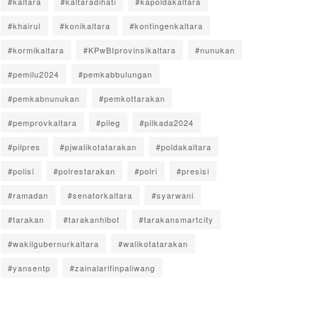
#kaltara
#kaltaradihati
#kapoldakaltara
#khairul
#konikaltara
#kontingenkaltara
#kormikaltara
#KPwBIprovinsikaltara
#nunukan
#pemilu2024
#pemkabbulungan
#pemkabnunukan
#pemkottarakan
#pemprovkaltara
#pileg
#pilkada2024
#pilpres
#pjwalikotatarakan
#poldakaltara
#polisi
#polrestarakan
#polri
#presisi
#ramadan
#senatorkaltara
#syarwani
#tarakan
#tarakanhibot
#tarakansmartcity
#wakilgubernurkaltara
#walikotatarakan
#yansentp
#zainalarifinpaliwang