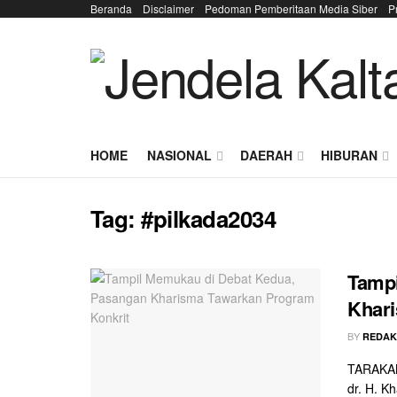
Beranda
Disclaimer
Pedoman Pemberitaan Media Siber
P
HOME
NASIONAL
DAERAH
HIBURAN
Tag:
#pilkada2034
Tampi
Khari
BY
REDAK
TARAKAN 
dr. H. K