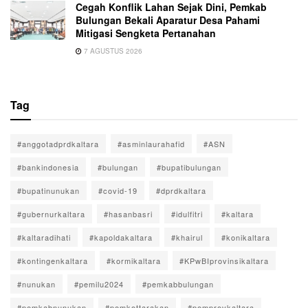
Cegah Konflik Lahan Sejak Dini, Pemkab
Bulungan Bekali Aparatur Desa Pahami
Mitigasi Sengketa Pertanahan
7 AGUSTUS 2026
Tag
#anggotadprdkaltara
#asminlaurahafid
#ASN
#bankindonesia
#bulungan
#bupatibulungan
#bupatinunukan
#covid-19
#dprdkaltara
#gubernurkaltara
#hasanbasri
#idulfitri
#kaltara
#kaltaradihati
#kapoldakaltara
#khairul
#konikaltara
#kontingenkaltara
#kormikaltara
#KPwBIprovinsikaltara
#nunukan
#pemilu2024
#pemkabbulungan
#pemkabnunukan
#pemkottarakan
#pemprovkaltara