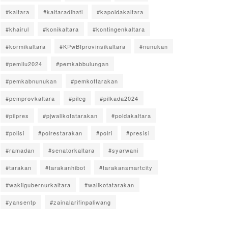
#kaltara
#kaltaradihati
#kapoldakaltara
#khairul
#konikaltara
#kontingenkaltara
#kormikaltara
#KPwBIprovinsikaltara
#nunukan
#pemilu2024
#pemkabbulungan
#pemkabnunukan
#pemkottarakan
#pemprovkaltara
#pileg
#pilkada2024
#pilpres
#pjwalikotatarakan
#poldakaltara
#polisi
#polrestarakan
#polri
#presisi
#ramadan
#senatorkaltara
#syarwani
#tarakan
#tarakanhibot
#tarakansmartcity
#wakilgubernurkaltara
#walikotatarakan
#yansentp
#zainalarifinpaliwang