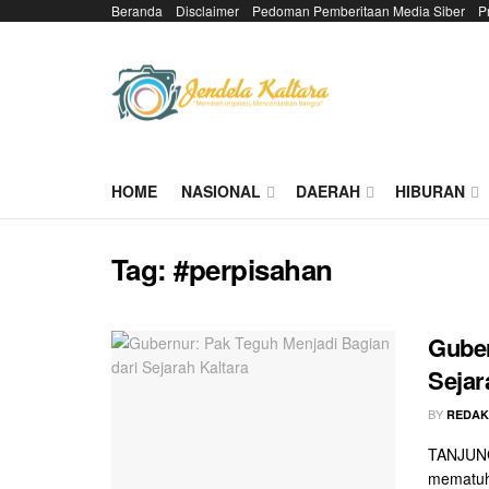
Beranda
Disclaimer
Pedoman Pemberitaan Media Siber
P
HOME
NASIONAL
DAERAH
HIBURAN
Tag:
#perpisahan
Guber
Sejar
BY
REDAK
TANJUNG
mematuhi