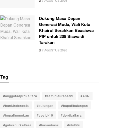
7 AGUSTUS 2026
Dukung Masa Depan
Generasi Muda, Wali Kota
Khairul Serahkan Beasiswa
PIP untuk 209 Siswa di
Tarakan
7 AGUSTUS 2026
Tag
#anggotadprdkaltara
#asminlaurahafid
#ASN
#bankindonesia
#bulungan
#bupatibulungan
#bupatinunukan
#covid-19
#dprdkaltara
#gubernurkaltara
#hasanbasri
#idulfitri