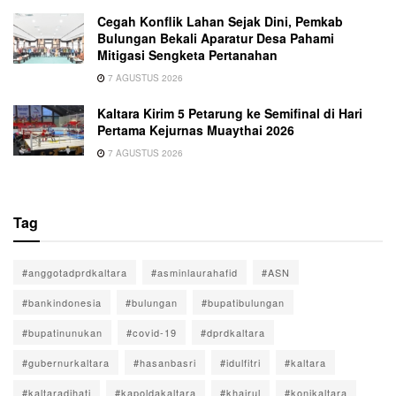
Cegah Konflik Lahan Sejak Dini, Pemkab
Bulungan Bekali Aparatur Desa Pahami
Mitigasi Sengketa Pertanahan
7 AGUSTUS 2026
Kaltara Kirim 5 Petarung ke Semifinal di Hari
Pertama Kejurnas Muaythai 2026
7 AGUSTUS 2026
Tag
#anggotadprdkaltara
#asminlaurahafid
#ASN
#bankindonesia
#bulungan
#bupatibulungan
#bupatinunukan
#covid-19
#dprdkaltara
#gubernurkaltara
#hasanbasri
#idulfitri
#kaltara
#kaltaradihati
#kapoldakaltara
#khairul
#konikaltara