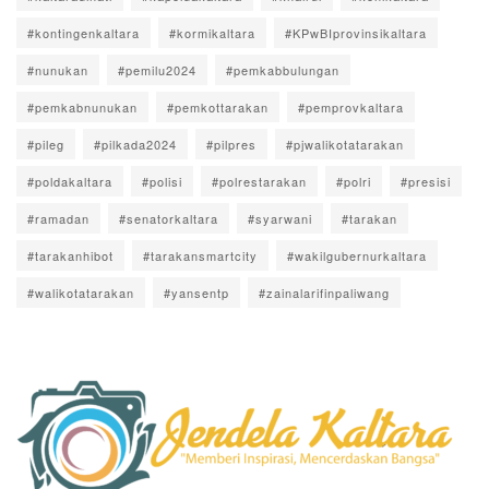
#kontingenkaltara
#kormikaltara
#KPwBIprovinsikaltara
#nunukan
#pemilu2024
#pemkabbulungan
#pemkabnunukan
#pemkottarakan
#pemprovkaltara
#pileg
#pilkada2024
#pilpres
#pjwalikotatarakan
#poldakaltara
#polisi
#polrestarakan
#polri
#presisi
#ramadan
#senatorkaltara
#syarwani
#tarakan
#tarakanhibot
#tarakansmartcity
#wakilgubernurkaltara
#walikotatarakan
#yansentp
#zainalarifinpaliwang