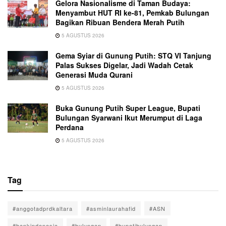
Gelora Nasionalisme di Taman Budaya:
Menyambut HUT RI ke-81, Pemkab Bulungan
Bagikan Ribuan Bendera Merah Putih
5 AGUSTUS 2026
Gema Syiar di Gunung Putih: STQ VI Tanjung
Palas Sukses Digelar, Jadi Wadah Cetak
Generasi Muda Qurani
5 AGUSTUS 2026
Buka Gunung Putih Super League, Bupati
Bulungan Syarwani Ikut Merumput di Laga
Perdana
5 AGUSTUS 2026
Tag
#anggotadprdkaltara
#asminlaurahafid
#ASN
#bankindonesia
#bulungan
#bupatibulungan