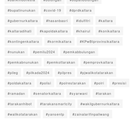
#bupatinunukan
#covid-19
#dprdkaltara
#gubernurkaltara
#hasanbasri
#idulfitri
#kaltara
#kaltaradihati
#kapoldakaltara
#khairul
#konikaltara
#kontingenkaltara
#kormikaltara
#KPwBIprovinsikaltara
#nunukan
#pemilu2024
#pemkabbulungan
#pemkabnunukan
#pemkottarakan
#pemprovkaltara
#pileg
#pilkada2024
#pilpres
#pjwalikotatarakan
#poldakaltara
#polisi
#polrestarakan
#polri
#presisi
#ramadan
#senatorkaltara
#syarwani
#tarakan
#tarakanhibot
#tarakansmartcity
#wakilgubernurkaltara
#walikotatarakan
#yansentp
#zainalarifinpaliwang