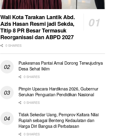
Wali Kota Tarakan Lantik Abd.
Azis Hasan Resmi jadi Sekda,
Titip 8 PR Besar Termasuk
Reorganisasi dan ABPD 2027
0 SHARES
Puskesmas Pantai Amal Dorong Terwujudnya
Desa Sehat Iklim
0 SHARES
Pimpin Upacara Hardiknas 2026, Gubernur
Serukan Penguatan Pendidikan Nasional
0 SHARES
Tidak Sekedar Uang, Pemprov Kaltara Nilai
Rupiah sebagai Benteng Kedaulatan dan
Harga Diri Bangsa di Perbatasan
0 SHARES