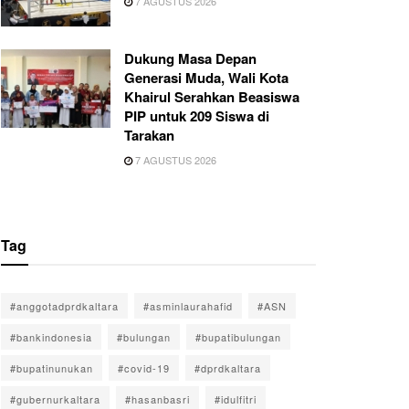
7 AGUSTUS 2026
Dukung Masa Depan
Generasi Muda, Wali Kota
Khairul Serahkan Beasiswa
PIP untuk 209 Siswa di
Tarakan
7 AGUSTUS 2026
Tag
#anggotadprdkaltara
#asminlaurahafid
#ASN
#bankindonesia
#bulungan
#bupatibulungan
#bupatinunukan
#covid-19
#dprdkaltara
#gubernurkaltara
#hasanbasri
#idulfitri