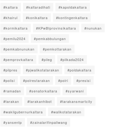
#kaltara
#kaltaradihati
#kapoldakaltara
#khairul
#konikaltara
#kontingenkaltara
#kormikaltara
#KPwBIprovinsikaltara
#nunukan
#pemilu2024
#pemkabbulungan
#pemkabnunukan
#pemkottarakan
#pemprovkaltara
#pileg
#pilkada2024
#pilpres
#pjwalikotatarakan
#poldakaltara
#polisi
#polrestarakan
#polri
#presisi
#ramadan
#senatorkaltara
#syarwani
#tarakan
#tarakanhibot
#tarakansmartcity
#wakilgubernurkaltara
#walikotatarakan
#yansentp
#zainalarifinpaliwang