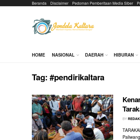
Beranda
Disclaimer
Pedoman Pemberitaan Media Siber
P
HOME
NASIONAL
DAERAH
HIBURAN
Tag:
#pendirikaltara
Kena
Tarak
BY
REDAK
TARAKAN 
Paliwang