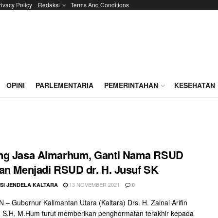
rivacy Policy
Redaksi
Terms And Conditions
OPINI
PARLEMENTARIA
PEMERINTAHAN
KESEHATAN
ng Jasa Almarhum, Ganti Nama RSUD
an Menjadi RSUD dr. H. Jusuf SK
13 NOVEMBER 2021
SI JENDELA KALTARA
0
– Gubernur Kalimantan Utara (Kaltara) Drs. H. Zainal Arifin
 S.H, M.Hum turut memberikan penghormatan terakhir kepada