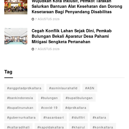
Wujudkan Kota Inklusif, Pemkot Tarakan
Salurkan Bantuan Alat Kesehatan dan Dorong
Kesetaraan Bagi Penyandang Disabilitas
7 AGUSTUS 2026
Cegah Konflik Lahan Sejak Dini, Pemkab
Bulungan Bekali Aparatur Desa Pahami
Mitigasi Sengketa Pertanahan
7 AGUSTUS 2026
Tag
#anggotadprdkaltara
#asminlaurahafid
#ASN
#bankindonesia
#bulungan
#bupatibulungan
#bupatinunukan
#covid-19
#dprdkaltara
#gubernurkaltara
#hasanbasri
#idulfitri
#kaltara
#kaltaradihati
#kapoldakaltara
#khairul
#konikaltara