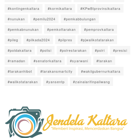
#kontingenkaltara
#kormikaltara
#KPwBIprovinsikaltara
#nunukan
#pemilu2024
#pemkabbulungan
#pemkabnunukan
#pemkottarakan
#pemprovkaltara
#pileg
#pilkada2024
#pilpres
#pjwalikotatarakan
#poldakaltara
#polisi
#polrestarakan
#polri
#presisi
#ramadan
#senatorkaltara
#syarwani
#tarakan
#tarakanhibot
#tarakansmartcity
#wakilgubernurkaltara
#walikotatarakan
#yansentp
#zainalarifinpaliwang