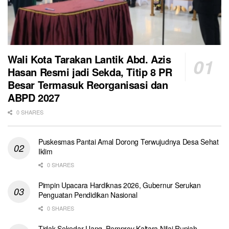
Wali Kota Tarakan Lantik Abd. Azis
Hasan Resmi jadi Sekda, Titip 8 PR
Besar Termasuk Reorganisasi dan
ABPD 2027
0 SHARES
Puskesmas Pantai Amal Dorong Terwujudnya Desa Sehat
Iklim
0 SHARES
Pimpin Upacara Hardiknas 2026, Gubernur Serukan
Penguatan Pendidikan Nasional
0 SHARES
Tidak Sekedar Uang, Pemprov Kaltara Nilai Rupiah