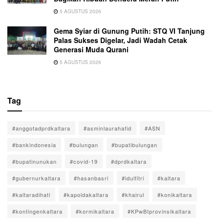
5 AGUSTUS 2026
Gema Syiar di Gunung Putih: STQ VI Tanjung
Palas Sukses Digelar, Jadi Wadah Cetak
Generasi Muda Qurani
5 AGUSTUS 2026
Tag
#anggotadprdkaltara
#asminlaurahafid
#ASN
#bankindonesia
#bulungan
#bupatibulungan
#bupatinunukan
#covid-19
#dprdkaltara
#gubernurkaltara
#hasanbasri
#idulfitri
#kaltara
#kaltaradihati
#kapoldakaltara
#khairul
#konikaltara
#kontingenkaltara
#kormikaltara
#KPwBIprovinsikaltara