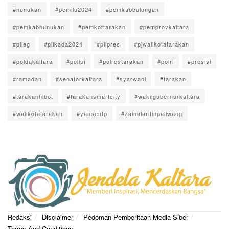
#nunukan
#pemilu2024
#pemkabbulungan
#pemkabnunukan
#pemkottarakan
#pemprovkaltara
#pileg
#pilkada2024
#pilpres
#pjwalikotatarakan
#poldakaltara
#polisi
#polrestarakan
#polri
#presisi
#ramadan
#senatorkaltara
#syarwani
#tarakan
#tarakanhibot
#tarakansmartcity
#wakilgubernurkaltara
#walikotatarakan
#yansentp
#zainalarifinpaliwang
Redaksi
Disclaimer
Pedoman Pemberitaan Media Siber
Terms And Conditions