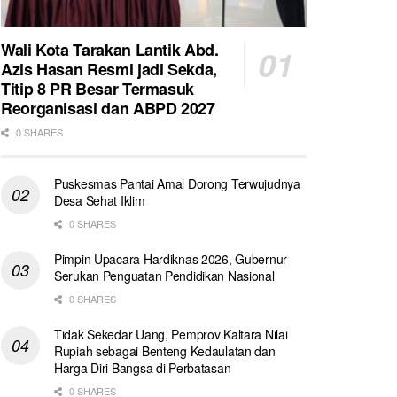
Wali Kota Tarakan Lantik Abd.
Azis Hasan Resmi jadi Sekda,
Titip 8 PR Besar Termasuk
Reorganisasi dan ABPD 2027
0 SHARES
Puskesmas Pantai Amal Dorong Terwujudnya
Desa Sehat Iklim
0 SHARES
Pimpin Upacara Hardiknas 2026, Gubernur
Serukan Penguatan Pendidikan Nasional
0 SHARES
Tidak Sekedar Uang, Pemprov Kaltara Nilai
Rupiah sebagai Benteng Kedaulatan dan
Harga Diri Bangsa di Perbatasan
0 SHARES