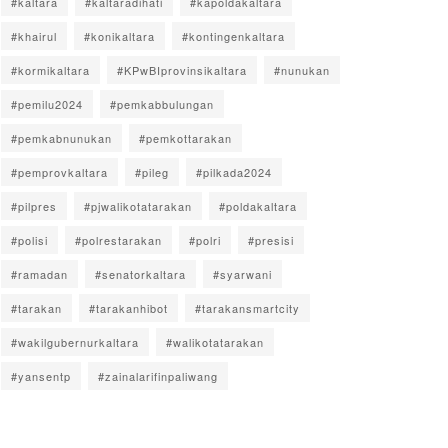
#kaltara
#kaltaradihati
#kapoldakaltara
#khairul
#konikaltara
#kontingenkaltara
#kormikaltara
#KPwBIprovinsikaltara
#nunukan
#pemilu2024
#pemkabbulungan
#pemkabnunukan
#pemkottarakan
#pemprovkaltara
#pileg
#pilkada2024
#pilpres
#pjwalikotatarakan
#poldakaltara
#polisi
#polrestarakan
#polri
#presisi
#ramadan
#senatorkaltara
#syarwani
#tarakan
#tarakanhibot
#tarakansmartcity
#wakilgubernurkaltara
#walikotatarakan
#yansentp
#zainalarifinpaliwang