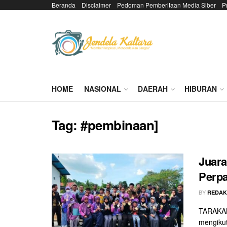
Beranda
Disclaimer
Pedoman Pemberitaan Media Siber
P
HOME
NASIONAL
DAERAH
HIBURAN
Tag:
#pembinaan]
Juara
Perpa
BY
REDAK
TARAKAN
mengikut