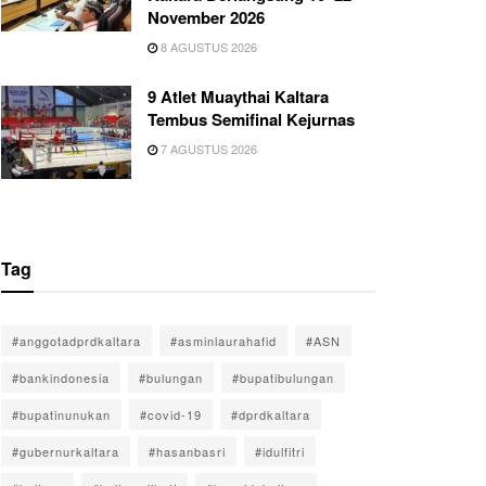
November 2026
8 AGUSTUS 2026
9 Atlet Muaythai Kaltara
Tembus Semifinal Kejurnas
7 AGUSTUS 2026
Tag
#anggotadprdkaltara
#asminlaurahafid
#ASN
#bankindonesia
#bulungan
#bupatibulungan
#bupatinunukan
#covid-19
#dprdkaltara
#gubernurkaltara
#hasanbasri
#idulfitri