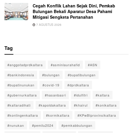
Cegah Konflik Lahan Sejak Dini, Pemkab
Bulungan Bekali Aparatur Desa Pahami
Mitigasi Sengketa Pertanahan
7 AGUSTUS 2026
Tag
#anggotadprdkaltara
#asminlaurahafid
#ASN
#bankindonesia
#bulungan
#bupatibulungan
#bupatinunukan
#covid-19
#dprdkaltara
#gubernurkaltara
#hasanbasri
#idulfitri
#kaltara
#kaltaradihati
#kapoldakaltara
#khairul
#konikaltara
#kontingenkaltara
#kormikaltara
#KPwBIprovinsikaltara
#nunukan
#pemilu2024
#pemkabbulungan