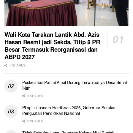
Wali Kota Tarakan Lantik Abd. Azis
Hasan Resmi jadi Sekda, Titip 8 PR
Besar Termasuk Reorganisasi dan
ABPD 2027
0 SHARES
Puskesmas Pantai Amal Dorong Terwujudnya Desa Sehat
Iklim
0 SHARES
Pimpin Upacara Hardiknas 2026, Gubernur Serukan
Penguatan Pendidikan Nasional
0 SHARES
Tidak Sekedar Uang, Pemprov Kaltara Nilai Rupiah