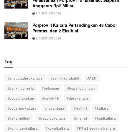
Anggaran Rp2 Miliar
8 AGUSTUS 2026
Porprov II Kaltara Pertandingkan 48 Cabor
Prestasi dan 2 Eksibisi
8 AGUSTUS 2026
Tag
#anggotadprdkaltara
#asminlaurahafid
#ASN
#bankindonesia
#bulungan
#bupatibulungan
#bupatinunukan
#covid-19
#dprdkaltara
#gubernurkaltara
#hasanbasri
#idulfitri
#kaltara
#kaltaradihati
#kapoldakaltara
#khairul
#konikaltara
#kontingenkaltara
#kormikaltara
#KPwBIprovinsikaltara