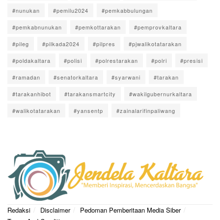
#nunukan
#pemilu2024
#pemkabbulungan
#pemkabnunukan
#pemkottarakan
#pemprovkaltara
#pileg
#pilkada2024
#pilpres
#pjwalikotatarakan
#poldakaltara
#polisi
#polrestarakan
#polri
#presisi
#ramadan
#senatorkaltara
#syarwani
#tarakan
#tarakanhibot
#tarakansmartcity
#wakilgubernurkaltara
#walikotatarakan
#yansentp
#zainalarifinpaliwang
Redaksi
Disclaimer
Pedoman Pemberitaan Media Siber