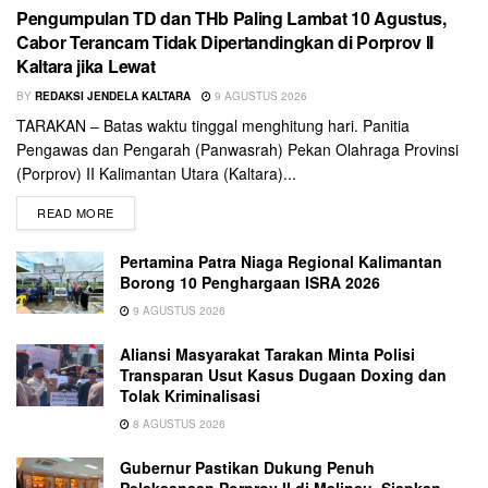
Pengumpulan TD dan THb Paling Lambat 10 Agustus,
Cabor Terancam Tidak Dipertandingkan di Porprov II
Kaltara jika Lewat
BY
REDAKSI JENDELA KALTARA
9 AGUSTUS 2026
TARAKAN – Batas waktu tinggal menghitung hari. Panitia
Pengawas dan Pengarah (Panwasrah) Pekan Olahraga Provinsi
(Porprov) II Kalimantan Utara (Kaltara)...
READ MORE
Pertamina Patra Niaga Regional Kalimantan
Borong 10 Penghargaan ISRA 2026
9 AGUSTUS 2026
Aliansi Masyarakat Tarakan Minta Polisi
Transparan Usut Kasus Dugaan Doxing dan
Tolak Kriminalisasi
8 AGUSTUS 2026
Gubernur Pastikan Dukung Penuh
Pelaksanaan Porprov II di Malinau, Siapkan