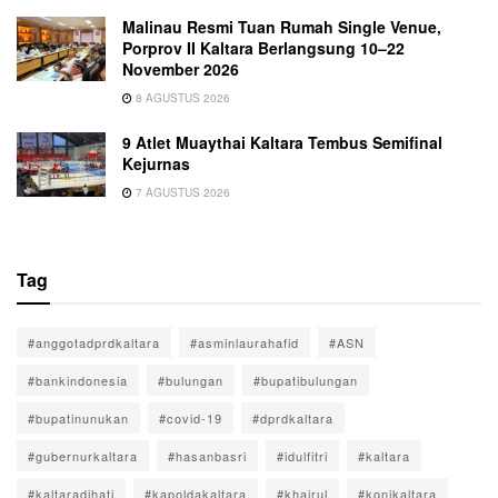
Malinau Resmi Tuan Rumah Single Venue,
Porprov II Kaltara Berlangsung 10–22
November 2026
8 AGUSTUS 2026
9 Atlet Muaythai Kaltara Tembus Semifinal
Kejurnas
7 AGUSTUS 2026
Tag
#anggotadprdkaltara
#asminlaurahafid
#ASN
#bankindonesia
#bulungan
#bupatibulungan
#bupatinunukan
#covid-19
#dprdkaltara
#gubernurkaltara
#hasanbasri
#idulfitri
#kaltara
#kaltaradihati
#kapoldakaltara
#khairul
#konikaltara