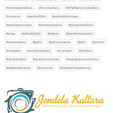
#kontingenkaltara
#kormikaltara
#KPwBIprovinsikaltara
#nunukan
#pemilu2024
#pemkabbulungan
#pemkabnunukan
#pemkottarakan
#pemprovkaltara
#pileg
#pilkada2024
#pilpres
#pjwalikotatarakan
#poldakaltara
#polisi
#polrestarakan
#polri
#presisi
#ramadan
#senatorkaltara
#syarwani
#tarakan
#tarakanhibot
#tarakansmartcity
#wakilgubernurkaltara
#walikotatarakan
#yansentp
#zainalarifinpaliwang