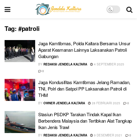
Tag:
#patroli
Jaga Kamtibmas, Polda Kaltara Bersama Unsur
Aparat Keamanan Lainnya Laksanakan Patroli
Gabungan
BY
REDAKSI JENDELA KALTARA
4 SEPTEMBER 2025
0
Jaga Kondusifitas Kamtibmas Jelang Ramadan,
TNI, Polri dan Satpol PP Laksanakan Patroli di
THM
BY
OWNER JENDELA KALTARA
28 FEBRUARI 2025
0
Stasiun PSDKP Tarakan Tindak Kapal Ikan
Berbendera Malaysia dan Tertibkan Alat Tangkap
Ikan Jenis Trawl
BY
REDAKSI JENDELA KALTARA
9 DESEMBER 2021
0