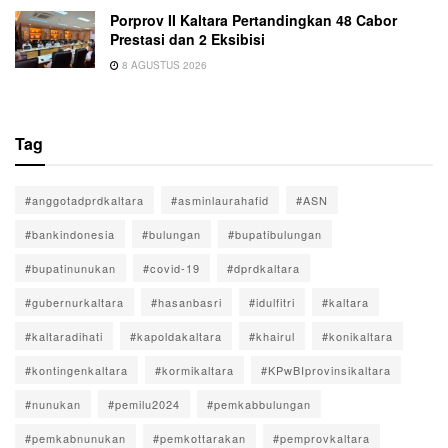
Porprov II Kaltara Pertandingkan 48 Cabor
Prestasi dan 2 Eksibisi
8 AGUSTUS 2026
Tag
#anggotadprdkaltara
#asminlaurahafid
#ASN
#bankindonesia
#bulungan
#bupatibulungan
#bupatinunukan
#covid-19
#dprdkaltara
#gubernurkaltara
#hasanbasri
#idulfitri
#kaltara
#kaltaradihati
#kapoldakaltara
#khairul
#konikaltara
#kontingenkaltara
#kormikaltara
#KPwBIprovinsikaltara
#nunukan
#pemilu2024
#pemkabbulungan
#pemkabnunukan
#pemkottarakan
#pemprovkaltara