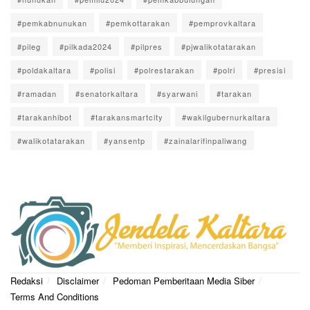
#pemkabnunukan
#pemkottarakan
#pemprovkaltara
#pileg
#pilkada2024
#pilpres
#pjwalikotatarakan
#poldakaltara
#polisi
#polrestarakan
#polri
#presisi
#ramadan
#senatorkaltara
#syarwani
#tarakan
#tarakanhibot
#tarakansmartcity
#wakilgubernurkaltara
#walikotatarakan
#yansentp
#zainalarifinpaliwang
Redaksi
Disclaimer
Pedoman Pemberitaan Media Siber
Terms And Conditions