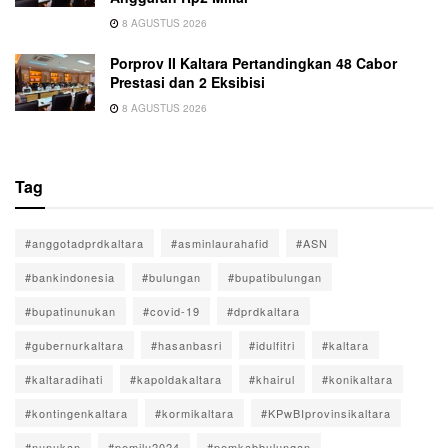
8 AGUSTUS 2026
Porprov II Kaltara Pertandingkan 48 Cabor
Prestasi dan 2 Eksibisi
8 AGUSTUS 2026
Tag
#anggotadprdkaltara
#asminlaurahafid
#ASN
#bankindonesia
#bulungan
#bupatibulungan
#bupatinunukan
#covid-19
#dprdkaltara
#gubernurkaltara
#hasanbasri
#idulfitri
#kaltara
#kaltaradihati
#kapoldakaltara
#khairul
#konikaltara
#kontingenkaltara
#kormikaltara
#KPwBIprovinsikaltara
#nunukan
#pemilu2024
#pemkabbulungan