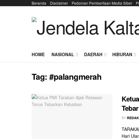
Beranda
Disclaimer
Pedoman Pemberitaan Media Siber
P
HOME
NASIONAL
DAERAH
HIBURAN
Tag:
#palangmerah
Ketua
Tebar
BY
REDAK
TARAKAN 
Hari Ul