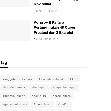
Rp2 Miliar
8 AGUSTUS 2026
Porprov II Kaltara
Pertandingkan 48 Cabor
Prestasi dan 2 Eksibisi
8 AGUSTUS 2026
Tag
#anggotadprdkaltara
#asminlaurahafid
#ASN
#bankindonesia
#bulungan
#bupatibulungan
#bupatinunukan
#covid-19
#dprdkaltara
#gubernurkaltara
#hasanbasri
#idulfitri