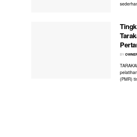
sederhan
Tingk
Tarak
Pert
BY
OWNER
TARAKAN
pelatiha
(PMR) ti