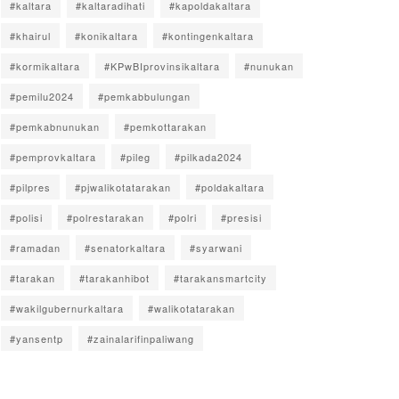
#kaltara
#kaltaradihati
#kapoldakaltara
#khairul
#konikaltara
#kontingenkaltara
#kormikaltara
#KPwBIprovinsikaltara
#nunukan
#pemilu2024
#pemkabbulungan
#pemkabnunukan
#pemkottarakan
#pemprovkaltara
#pileg
#pilkada2024
#pilpres
#pjwalikotatarakan
#poldakaltara
#polisi
#polrestarakan
#polri
#presisi
#ramadan
#senatorkaltara
#syarwani
#tarakan
#tarakanhibot
#tarakansmartcity
#wakilgubernurkaltara
#walikotatarakan
#yansentp
#zainalarifinpaliwang