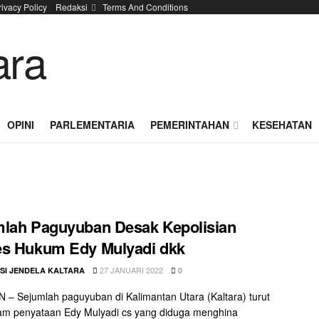
rivacy Policy
Redaksi
Terms And Conditions
OPINI
PARLEMENTARIA
PEMERINTAHAN
KESEHATAN
lah Paguyuban Desak Kepolisian
es Hukum Edy Mulyadi dkk
27 JANUARI 2022
SI JENDELA KALTARA
0
– Sejumlah paguyuban di Kalimantan Utara (Kaltara) turut
m penyataan Edy Mulyadi cs yang diduga menghina