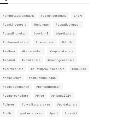
#anggotadprdkaltara
#asminlaurahafid
#ASN
#bankindonesia
#bulungan
#bupatibulungan
#bupatinunukan
#covid-19
#dprdkaltara
#gubernurkaltara
#hasanbasri
#idulfitri
#kaltara
#kaltaradihati
#kapoldakaltara
#khairul
#konikaltara
#kontingenkaltara
#kormikaltara
#KPwBIprovinsikaltara
#nunukan
#pemilu2024
#pemkabbulungan
#pemkabnunukan
#pemkottarakan
#pemprovkaltara
#pileg
#pilkada2024
#pilpres
#pjwalikotatarakan
#poldakaltara
#polisi
#polrestarakan
#polri
#presisi