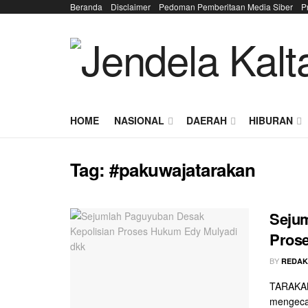
Beranda
Disclaimer
Pedoman Pemberitaan Media Siber
P
HOME
NASIONAL
DAERAH
HIBURAN
Tag:
#pakuwajatarakan
Sejum
Pros
BY
REDAK
TARAKAN 
mengeca