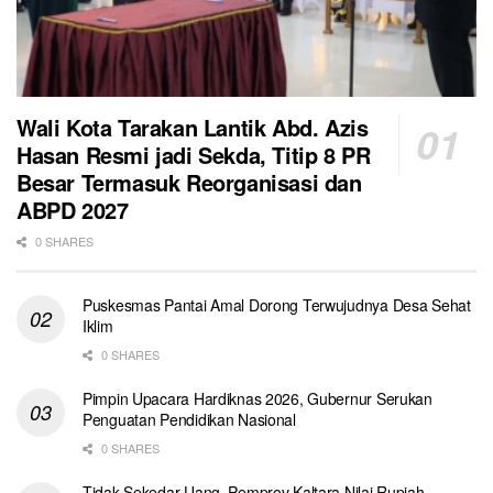
Wali Kota Tarakan Lantik Abd. Azis
Hasan Resmi jadi Sekda, Titip 8 PR
Besar Termasuk Reorganisasi dan
ABPD 2027
0 SHARES
Puskesmas Pantai Amal Dorong Terwujudnya Desa Sehat
Iklim
0 SHARES
Pimpin Upacara Hardiknas 2026, Gubernur Serukan
Penguatan Pendidikan Nasional
0 SHARES
Tidak Sekedar Uang, Pemprov Kaltara Nilai Rupiah