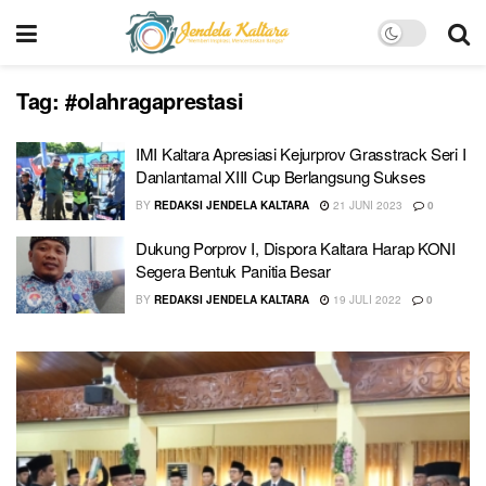
Tag:
#olahragaprestasi
IMI Kaltara Apresiasi Kejurprov Grasstrack Seri I
Danlantamal XIII Cup Berlangsung Sukses
BY
REDAKSI JENDELA KALTARA
21 JUNI 2023
0
Dukung Porprov I, Dispora Kaltara Harap KONI
Segera Bentuk Panitia Besar
BY
REDAKSI JENDELA KALTARA
19 JULI 2022
0