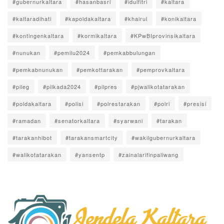
#gubernurkaltara
#hasanbasri
#idulfitri
#kaltara
#kaltaradihati
#kapoldakaltara
#khairul
#konikaltara
#kontingenkaltara
#kormikaltara
#KPwBIprovinsikaltara
#nunukan
#pemilu2024
#pemkabbulungan
#pemkabnunukan
#pemkottarakan
#pemprovkaltara
#pileg
#pilkada2024
#pilpres
#pjwalikotatarakan
#poldakaltara
#polisi
#polrestarakan
#polri
#presisi
#ramadan
#senatorkaltara
#syarwani
#tarakan
#tarakanhibot
#tarakansmartcity
#wakilgubernurkaltara
#walikotatarakan
#yansentp
#zainalarifinpaliwang