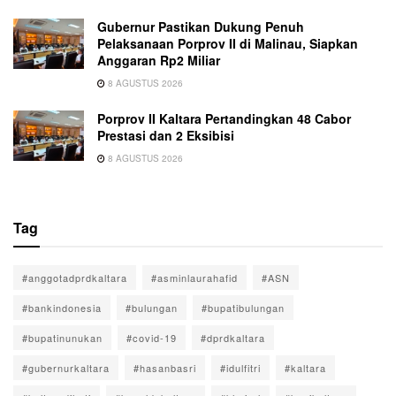
Gubernur Pastikan Dukung Penuh
Pelaksanaan Porprov II di Malinau, Siapkan
Anggaran Rp2 Miliar
8 AGUSTUS 2026
Porprov II Kaltara Pertandingkan 48 Cabor
Prestasi dan 2 Eksibisi
8 AGUSTUS 2026
Tag
#anggotadprdkaltara
#asminlaurahafid
#ASN
#bankindonesia
#bulungan
#bupatibulungan
#bupatinunukan
#covid-19
#dprdkaltara
#gubernurkaltara
#hasanbasri
#idulfitri
#kaltara