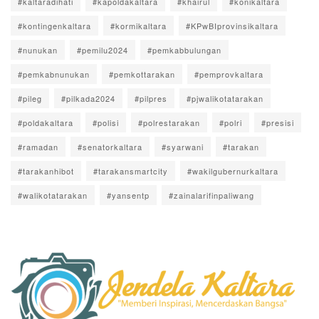
#kaltaradihati
#kapoldakaltara
#khairul
#konikaltara
#kontingenkaltara
#kormikaltara
#KPwBIprovinsikaltara
#nunukan
#pemilu2024
#pemkabbulungan
#pemkabnunukan
#pemkottarakan
#pemprovkaltara
#pileg
#pilkada2024
#pilpres
#pjwalikotatarakan
#poldakaltara
#polisi
#polrestarakan
#polri
#presisi
#ramadan
#senatorkaltara
#syarwani
#tarakan
#tarakanhibot
#tarakansmartcity
#wakilgubernurkaltara
#walikotatarakan
#yansentp
#zainalarifinpaliwang