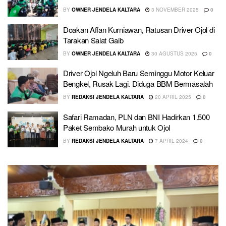
BY
OWNER JENDELA KALTARA
3 NOVEMBER 2025
0
Doakan Affan Kurniawan, Ratusan Driver Ojol di
Tarakan Salat Gaib
BY
OWNER JENDELA KALTARA
30 AGUSTUS 2025
0
Driver Ojol Ngeluh Baru Seminggu Motor Keluar
Bengkel, Rusak Lagi. Diduga BBM Bermasalah
BY
REDAKSI JENDELA KALTARA
20 APRIL 2025
0
Safari Ramadan, PLN dan BNI Hadirkan 1.500
Paket Sembako Murah untuk Ojol
BY
REDAKSI JENDELA KALTARA
7 APRIL 2024
0