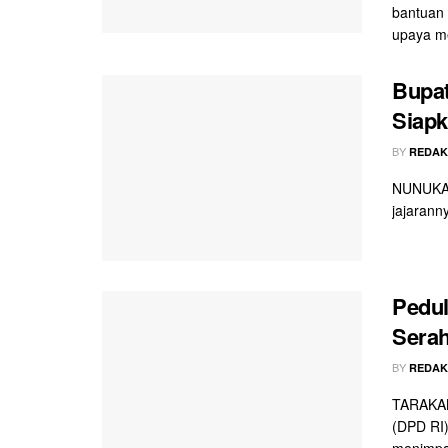
bantuan 
upaya m
Bupat
Siap
BY
REDAK
NUNUKAN
jajarann
Pedul
Sera
BY
REDAK
TARAKAN
(DPD RI)
menimpa 