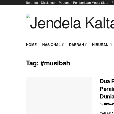
Beranda
Disclaimer
Pedoman Pemberitaan Media Siber
P
HOME
NASIONAL
DAERAH
HIBURAN
Tag:
#musibah
Dua P
Perai
Duni
BY
REDAK
TARAKAN