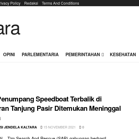
rivacy Policy
Redaksi
Terms And Conditions
OPINI
PARLEMENTARIA
PEMERINTAHAN
KESEHATAN
enumpang Speedboat Terbalik di
ran Tanjung Pasir Ditemukan Meninggal
a
15 NOVEMBER 2021
SI JENDELA KALTARA
0
 – Tim Search And Rescue (SAR) gabungan berhasil