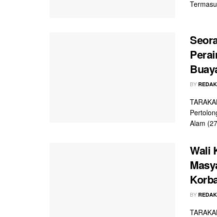
Termasuk
Seora
Perai
Buay
BY
REDAK
TARAKAN
Pertolo
Alam (27)
Wali 
Masya
Korba
BY
REDAK
TARAKAN