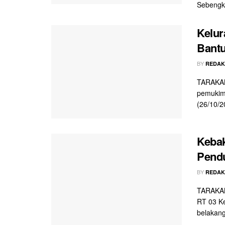
Sebengko
Kelu
Bant
BY
REDAK
TARAKAN
pemukim
(26/10/2
Keba
Pend
BY
REDAK
TARAKAN 
RT 03 K
belakang 