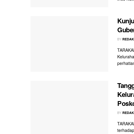
Kunju
Guber
BY
REDAK
TARAKAN
Keluraha
perhatian
Tangg
Kelu
Posk
BY
REDAK
TARAKAN
terhadap