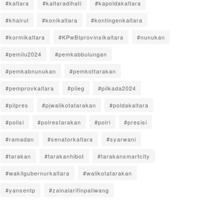
#kaltara
#kaltaradihati
#kapoldakaltara
#khairul
#konikaltara
#kontingenkaltara
#kormikaltara
#KPwBIprovinsikaltara
#nunukan
#pemilu2024
#pemkabbulungan
#pemkabnunukan
#pemkottarakan
#pemprovkaltara
#pileg
#pilkada2024
#pilpres
#pjwalikotatarakan
#poldakaltara
#polisi
#polrestarakan
#polri
#presisi
#ramadan
#senatorkaltara
#syarwani
#tarakan
#tarakanhibot
#tarakansmartcity
#wakilgubernurkaltara
#walikotatarakan
#yansentp
#zainalarifinpaliwang