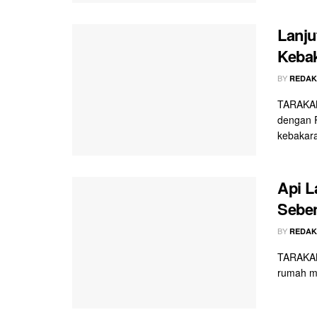
Lanj
Kebak
BY
REDAK
TARAKAN
dengan 
kebakaran
Api L
Sebe
BY
REDAK
TARAKAN 
rumah mi