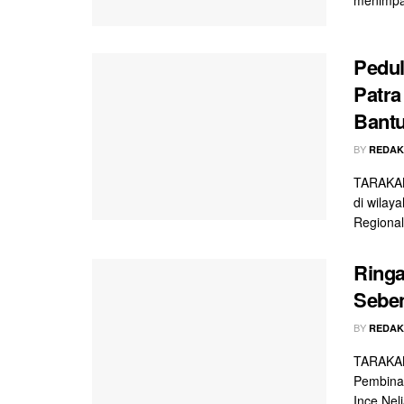
Pedul
Patra
Bant
BY
REDAK
TARAKAN
di wilay
Regional
Ring
Seben
BY
REDAK
TARAKAN
Pembinaa
Ince Neli