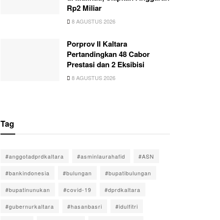
Rp2 Miliar
8 AGUSTUS 2026
Porprov II Kaltara
Pertandingkan 48 Cabor
Prestasi dan 2 Eksibisi
8 AGUSTUS 2026
Tag
#anggotadprdkaltara
#asminlaurahafid
#ASN
#bankindonesia
#bulungan
#bupatibulungan
#bupatinunukan
#covid-19
#dprdkaltara
#gubernurkaltara
#hasanbasri
#idulfitri