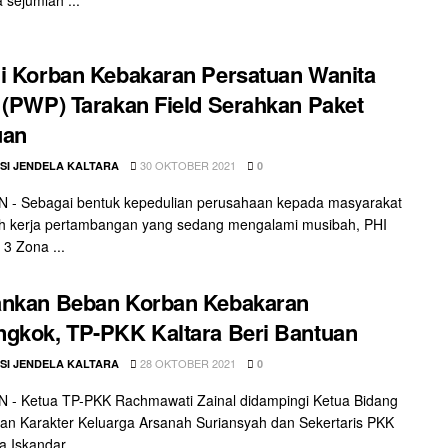
i Korban Kebakaran Persatuan Wanita
 (PWP) Tarakan Field Serahkan Paket
uan
30 OKTOBER 2021
SI JENDELA KALTARA
0
 - Sebagai bentuk kepedulian perusahaan kepada masyarakat
ah kerja pertambangan yang sedang mengalami musibah, PHI
 3 Zona ...
ankan Beban Korban Kebakaran
gkok, TP-PKK Kaltara Beri Bantuan
28 OKTOBER 2021
SI JENDELA KALTARA
0
 - Ketua TP-PKK Rachmawati Zainal didampingi Ketua Bidang
n Karakter Keluarga Arsanah Suriansyah dan Sekertaris PKK
a Iskandar ...