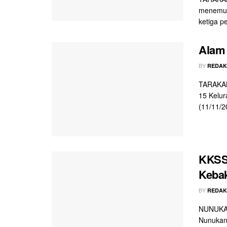
menemuk
ketiga pe
Alam
BY
REDAK
TARAKAN
15 Kelu
(11/11/2
KKSS
Kebak
BY
REDAK
NUNUKAN 
Nunukan 