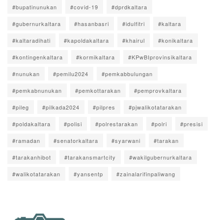
#bupatinunukan
#covid-19
#dprdkaltara
#gubernurkaltara
#hasanbasri
#idulfitri
#kaltara
#kaltaradihati
#kapoldakaltara
#khairul
#konikaltara
#kontingenkaltara
#kormikaltara
#KPwBIprovinsikaltara
#nunukan
#pemilu2024
#pemkabbulungan
#pemkabnunukan
#pemkottarakan
#pemprovkaltara
#pileg
#pilkada2024
#pilpres
#pjwalikotatarakan
#poldakaltara
#polisi
#polrestarakan
#polri
#presisi
#ramadan
#senatorkaltara
#syarwani
#tarakan
#tarakanhibot
#tarakansmartcity
#wakilgubernurkaltara
#walikotatarakan
#yansentp
#zainalarifinpaliwang