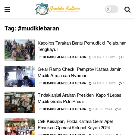
Tag:
#mudiklebaran
Kapolres Tarakan Bantu Pemudik di Pelabuhan
Tengkayu I
BY
REDAKSI JENDELA KALTARA
29 MARET 2025
0
Gelar Ramp Check, Pemprov Kaltara Jamin
Mudik Aman dan Nyaman
BY
REDAKSI JENDELA KALTARA
14 MARET 2025
0
Tindaklanjuti Arahan Presiden, Kapolri Lepas
Mudik Gratis Polri Presisi
BY
REDAKSI JENDELA KALTARA
8 APRIL 2024
0
Cek Kesiapan, Polda Kaltara Gelar Apel
Pasukan Operasi Ketupat Kayan 2024