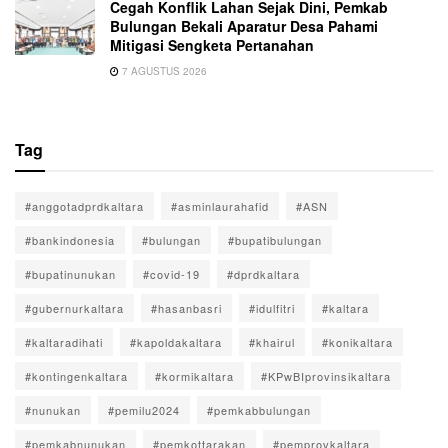
Cegah Konflik Lahan Sejak Dini, Pemkab
Bulungan Bekali Aparatur Desa Pahami
Mitigasi Sengketa Pertanahan
7 AGUSTUS 2026
Tag
#anggotadprdkaltara
#asminlaurahafid
#ASN
#bankindonesia
#bulungan
#bupatibulungan
#bupatinunukan
#covid-19
#dprdkaltara
#gubernurkaltara
#hasanbasri
#idulfitri
#kaltara
#kaltaradihati
#kapoldakaltara
#khairul
#konikaltara
#kontingenkaltara
#kormikaltara
#KPwBIprovinsikaltara
#nunukan
#pemilu2024
#pemkabbulungan
#pemkabnunukan
#pemkottarakan
#pemprovkaltara