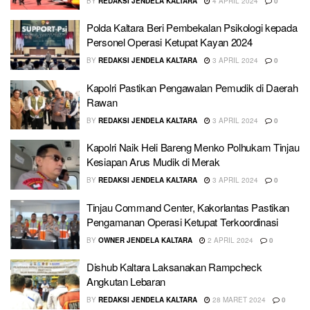
BY
REDAKSI JENDELA KALTARA
4 APRIL 2024
0
Polda Kaltara Beri Pembekalan Psikologi kepada
Personel Operasi Ketupat Kayan 2024
BY
REDAKSI JENDELA KALTARA
3 APRIL 2024
0
Kapolri Pastikan Pengawalan Pemudik di Daerah
Rawan
BY
REDAKSI JENDELA KALTARA
3 APRIL 2024
0
Kapolri Naik Heli Bareng Menko Polhukam Tinjau
Kesiapan Arus Mudik di Merak
BY
REDAKSI JENDELA KALTARA
3 APRIL 2024
0
Tinjau Command Center, Kakorlantas Pastikan
Pengamanan Operasi Ketupat Terkoordinasi
BY
OWNER JENDELA KALTARA
2 APRIL 2024
0
Dishub Kaltara Laksanakan Rampcheck
Angkutan Lebaran
BY
REDAKSI JENDELA KALTARA
28 MARET 2024
0