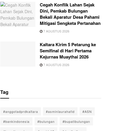
Cegah Konflik Lahan Sejak
Dini, Pemkab Bulungan
Bekali Aparatur Desa Pahami
Mitigasi Sengketa Pertanahan
7 AGUSTUS 2026
Kaltara Kirim 5 Petarung ke
Semifinal di Hari Pertama
Kejurnas Muaythai 2026
7 AGUSTUS 2026
Tag
#anggotadprdkaltara
#asminlaurahafid
#ASN
#bankindonesia
#bulungan
#bupatibulungan