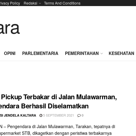
rivacy Policy
Redaksi
Terms And Conditions
OPINI
PARLEMENTARIA
PEMERINTAHAN
KESEHATAN
 Pickup Terbakar di Jalan Mulawarman,
ndara Berhasil Diselamatkan
5 SEPTEMBER 2021
SI JENDELA KALTARA
0
 – Pengendara di Jalan Mulawarman, Tarakan, tepatnya di
permarket STB, dikagetkan dengan peristiwa terbakarnya