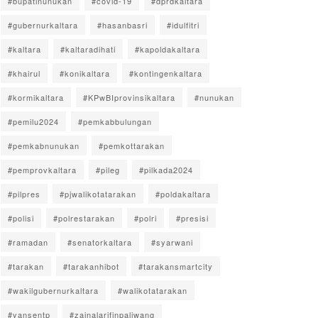
#bupatinunukan
#covid-19
#dprdkaltara
#gubernurkaltara
#hasanbasri
#idulfitri
#kaltara
#kaltaradihati
#kapoldakaltara
#khairul
#konikaltara
#kontingenkaltara
#kormikaltara
#KPwBIprovinsikaltara
#nunukan
#pemilu2024
#pemkabbulungan
#pemkabnunukan
#pemkottarakan
#pemprovkaltara
#pileg
#pilkada2024
#pilpres
#pjwalikotatarakan
#poldakaltara
#polisi
#polrestarakan
#polri
#presisi
#ramadan
#senatorkaltara
#syarwani
#tarakan
#tarakanhibot
#tarakansmartcity
#wakilgubernurkaltara
#walikotatarakan
#yansentp
#zainalarifinpaliwang