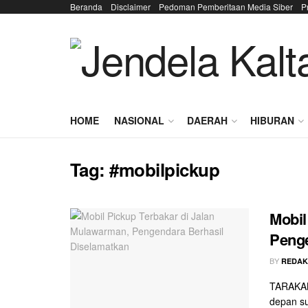
Beranda
Disclaimer
Pedoman Pemberitaan Media Siber
P
HOME
NASIONAL
DAERAH
HIBURAN
Tag:
#mobilpickup
Mobil
Penge
BY
REDAK
TARAKAN
depan su