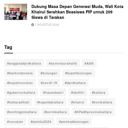
Dukung Masa Depan Generasi Muda, Wali Kota
Khairul Serahkan Beasiswa PIP untuk 209
Siswa di Tarakan
7 AGUSTUS 2026
Tag
#anggotadprdkaltara
#asminlaurahafid
#ASN
#bankindonesia
#bulungan
#bupatibulungan
#bupatinunukan
#covid-19
#dprdkaltara
#gubernurkaltara
#hasanbasri
#idulfitri
#kaltara
#kaltaradihati
#kapoldakaltara
#khairul
#konikaltara
#kontingenkaltara
#kormikaltara
#KPwBIprovinsikaltara
#nunukan
#pemilu2024
#pemkabbulungan