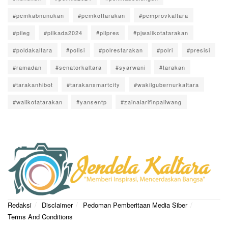
#pemkabnunukan
#pemkottarakan
#pemprovkaltara
#pileg
#pilkada2024
#pilpres
#pjwalikotatarakan
#poldakaltara
#polisi
#polrestarakan
#polri
#presisi
#ramadan
#senatorkaltara
#syarwani
#tarakan
#tarakanhibot
#tarakansmartcity
#wakilgubernurkaltara
#walikotatarakan
#yansentp
#zainalarifinpaliwang
Redaksi
Disclaimer
Pedoman Pemberitaan Media Siber
Terms And Conditions