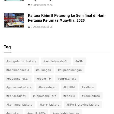
7 AGUSTUS 2026
Kaltara Kirim 5 Petarung ke Semifinal di Hari
Pertama Kejurnas Muaythai 2026
7 AGUSTUS 2026
Tag
#anggotadprdkaltara
#asminlaurahafid
#ASN
#bankindonesia
#bulungan
#bupatibulungan
#bupatinunukan
#covid-19
#dprdkaltara
#gubernurkaltara
#hasanbasri
#idulfitri
#kaltara
#kaltaradihati
#kapoldakaltara
#khairul
#konikaltara
#kontingenkaltara
#kormikaltara
#KPwBIprovinsikaltara
#nunukan
#pemilu2024
#pemkabbulungan