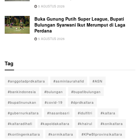
5 AGUSTUS 2026
Buka Gunung Putih Super League, Bupati
Bulungan Syarwani Ikut Merumput di Laga
Perdana
5 AGUSTUS 2026
Tag
#anggotadprdkaltara
#asminlaurahafid
#ASN
#bankindonesia
#bulungan
#bupatibulungan
#bupatinunukan
#covid-19
#dprdkaltara
#gubernurkaltara
#hasanbasri
#idulfitri
#kaltara
#kaltaradihati
#kapoldakaltara
#khairul
#konikaltara
#kontingenkaltara
#kormikaltara
#KPwBIprovinsikaltara