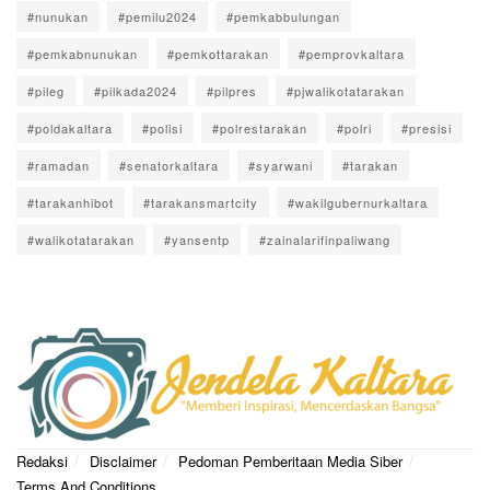
#nunukan
#pemilu2024
#pemkabbulungan
#pemkabnunukan
#pemkottarakan
#pemprovkaltara
#pileg
#pilkada2024
#pilpres
#pjwalikotatarakan
#poldakaltara
#polisi
#polrestarakan
#polri
#presisi
#ramadan
#senatorkaltara
#syarwani
#tarakan
#tarakanhibot
#tarakansmartcity
#wakilgubernurkaltara
#walikotatarakan
#yansentp
#zainalarifinpaliwang
Redaksi
Disclaimer
Pedoman Pemberitaan Media Siber
Terms And Conditions