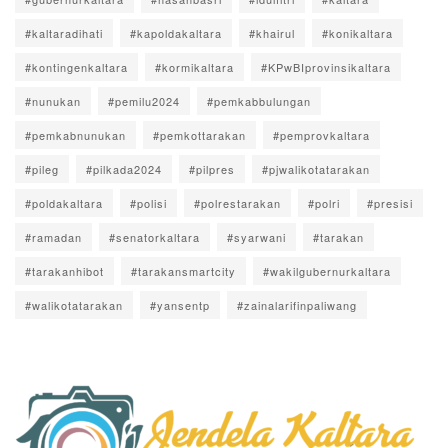
#kaltaradihati
#kapoldakaltara
#khairul
#konikaltara
#kontingenkaltara
#kormikaltara
#KPwBIprovinsikaltara
#nunukan
#pemilu2024
#pemkabbulungan
#pemkabnunukan
#pemkottarakan
#pemprovkaltara
#pileg
#pilkada2024
#pilpres
#pjwalikotatarakan
#poldakaltara
#polisi
#polrestarakan
#polri
#presisi
#ramadan
#senatorkaltara
#syarwani
#tarakan
#tarakanhibot
#tarakansmartcity
#wakilgubernurkaltara
#walikotatarakan
#yansentp
#zainalarifinpaliwang