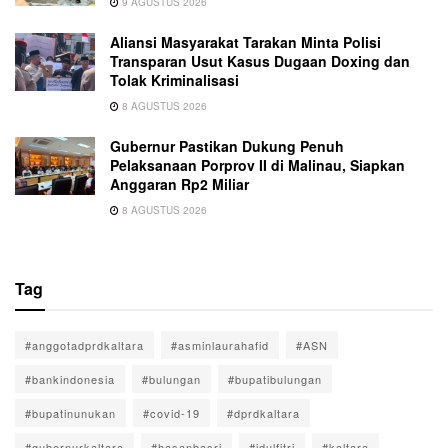
9 AGUSTUS 2026
Aliansi Masyarakat Tarakan Minta Polisi
Transparan Usut Kasus Dugaan Doxing dan
Tolak Kriminalisasi
8 AGUSTUS 2026
Gubernur Pastikan Dukung Penuh
Pelaksanaan Porprov II di Malinau, Siapkan
Anggaran Rp2 Miliar
8 AGUSTUS 2026
Tag
#anggotadprdkaltara
#asminlaurahafid
#ASN
#bankindonesia
#bulungan
#bupatibulungan
#bupatinunukan
#covid-19
#dprdkaltara
#gubernurkaltara
#hasanbasri
#idulfitri
#kaltara