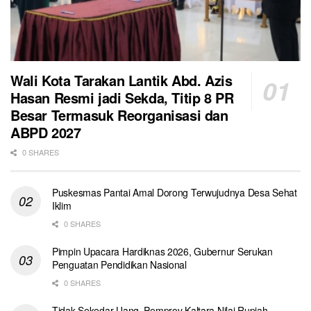
Wali Kota Tarakan Lantik Abd. Azis
Hasan Resmi jadi Sekda, Titip 8 PR
Besar Termasuk Reorganisasi dan
ABPD 2027
0 SHARES
Puskesmas Pantai Amal Dorong Terwujudnya Desa Sehat
Iklim
0 SHARES
Pimpin Upacara Hardiknas 2026, Gubernur Serukan
Penguatan Pendidikan Nasional
0 SHARES
Tidak Sekedar Uang, Pemprov Kaltara Nilai Rupiah