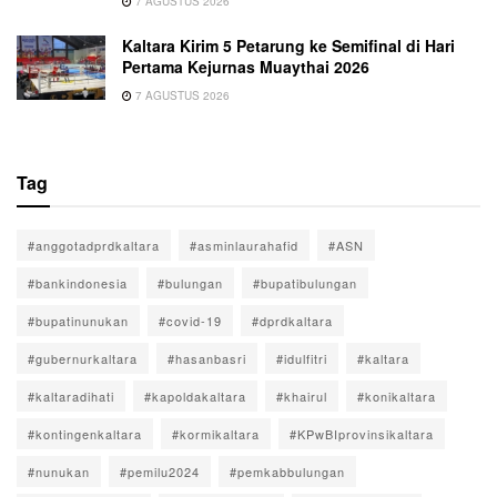
7 AGUSTUS 2026
Kaltara Kirim 5 Petarung ke Semifinal di Hari
Pertama Kejurnas Muaythai 2026
7 AGUSTUS 2026
Tag
#anggotadprdkaltara
#asminlaurahafid
#ASN
#bankindonesia
#bulungan
#bupatibulungan
#bupatinunukan
#covid-19
#dprdkaltara
#gubernurkaltara
#hasanbasri
#idulfitri
#kaltara
#kaltaradihati
#kapoldakaltara
#khairul
#konikaltara
#kontingenkaltara
#kormikaltara
#KPwBIprovinsikaltara
#nunukan
#pemilu2024
#pemkabbulungan