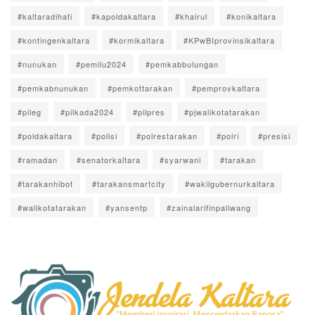
#kaltaradihati
#kapoldakaltara
#khairul
#konikaltara
#kontingenkaltara
#kormikaltara
#KPwBIprovinsikaltara
#nunukan
#pemilu2024
#pemkabbulungan
#pemkabnunukan
#pemkottarakan
#pemprovkaltara
#pileg
#pilkada2024
#pilpres
#pjwalikotatarakan
#poldakaltara
#polisi
#polrestarakan
#polri
#presisi
#ramadan
#senatorkaltara
#syarwani
#tarakan
#tarakanhibot
#tarakansmartcity
#wakilgubernurkaltara
#walikotatarakan
#yansentp
#zainalarifinpaliwang