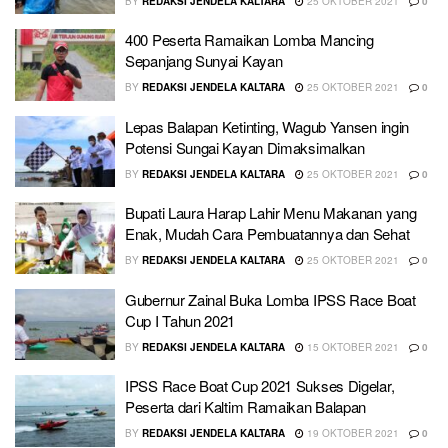
BY
REDAKSI JENDELA KALTARA
25 OKTOBER 2021
0
400 Peserta Ramaikan Lomba Mancing
Sepanjang Sunyai Kayan
BY
REDAKSI JENDELA KALTARA
25 OKTOBER 2021
0
Lepas Balapan Ketinting, Wagub Yansen ingin
Potensi Sungai Kayan Dimaksimalkan
BY
REDAKSI JENDELA KALTARA
25 OKTOBER 2021
0
Bupati Laura Harap Lahir Menu Makanan yang
Enak, Mudah Cara Pembuatannya dan Sehat
BY
REDAKSI JENDELA KALTARA
25 OKTOBER 2021
0
Gubernur Zainal Buka Lomba IPSS Race Boat
Cup I Tahun 2021
BY
REDAKSI JENDELA KALTARA
15 OKTOBER 2021
0
IPSS Race Boat Cup 2021 Sukses Digelar,
Peserta dari Kaltim Ramaikan Balapan
BY
REDAKSI JENDELA KALTARA
19 OKTOBER 2021
0