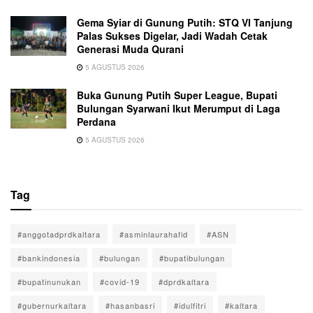
Gema Syiar di Gunung Putih: STQ VI Tanjung
Palas Sukses Digelar, Jadi Wadah Cetak
Generasi Muda Qurani
5 AGUSTUS 2026
Buka Gunung Putih Super League, Bupati
Bulungan Syarwani Ikut Merumput di Laga
Perdana
5 AGUSTUS 2026
Tag
#anggotadprdkaltara
#asminlaurahafid
#ASN
#bankindonesia
#bulungan
#bupatibulungan
#bupatinunukan
#covid-19
#dprdkaltara
#gubernurkaltara
#hasanbasri
#idulfitri
#kaltara