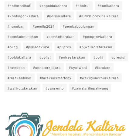
#kaltaradihati
#kapoldakaltara
#khairul
#konikaltara
#kontingenkaltara
#kormikaltara
#KPwBIprovinsikaltara
#nunukan
#pemilu2024
#pemkabbulungan
#pemkabnunukan
#pemkottarakan
#pemprovkaltara
#pileg
#pilkada2024
#pilpres
#pjwalikotatarakan
#poldakaltara
#polisi
#polrestarakan
#polri
#presisi
#ramadan
#senatorkaltara
#syarwani
#tarakan
#tarakanhibot
#tarakansmartcity
#wakilgubernurkaltara
#walikotatarakan
#yansentp
#zainalarifinpaliwang