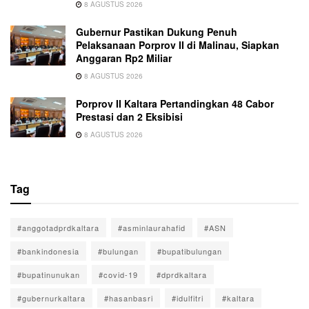
8 AGUSTUS 2026
Gubernur Pastikan Dukung Penuh
Pelaksanaan Porprov II di Malinau, Siapkan
Anggaran Rp2 Miliar
8 AGUSTUS 2026
Porprov II Kaltara Pertandingkan 48 Cabor
Prestasi dan 2 Eksibisi
8 AGUSTUS 2026
Tag
#anggotadprdkaltara
#asminlaurahafid
#ASN
#bankindonesia
#bulungan
#bupatibulungan
#bupatinunukan
#covid-19
#dprdkaltara
#gubernurkaltara
#hasanbasri
#idulfitri
#kaltara