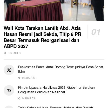
Wali Kota Tarakan Lantik Abd. Azis
Hasan Resmi jadi Sekda, Titip 8 PR
Besar Termasuk Reorganisasi dan
ABPD 2027
0 SHARES
Puskesmas Pantai Amal Dorong Terwujudnya Desa Sehat
Iklim
0 SHARES
Pimpin Upacara Hardiknas 2026, Gubernur Serukan
Penguatan Pendidikan Nasional
0 SHARES
Tidak Sekedar Uang, Pemprov Kaltara Nilai Rupiah