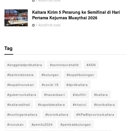
7 AGUSTUS 2026
Kaltara Kirim 5 Petarung ke Semifinal di Hari
Pertama Kejurnas Muaythai 2026
7 AGUSTUS 2026
Tag
#anggotadprdkaltara
#asminlaurahafid
#ASN
#bankindonesia
#bulungan
#bupatibulungan
#bupatinunukan
#covid-19
#dprdkaltara
#gubernurkaltara
#hasanbasri
#idulfitri
#kaltara
#kaltaradihati
#kapoldakaltara
#khairul
#konikaltara
#kontingenkaltara
#kormikaltara
#KPwBIprovinsikaltara
#nunukan
#pemilu2024
#pemkabbulungan