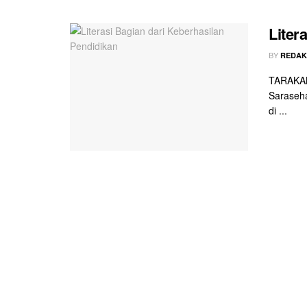
Liter
BY
REDAK
TARAKAN 
Saraseh
di ...