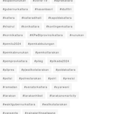
#bupatinunukan
#covid-19
#dprdkaltara
#gubernurkaltara
#hasanbasri
#idulfitri
#kaltara
#kaltaradihati
#kapoldakaltara
#khairul
#konikaltara
#kontingenkaltara
#kormikaltara
#KPwBIprovinsikaltara
#nunukan
#pemilu2024
#pemkabbulungan
#pemkabnunukan
#pemkottarakan
#pemprovkaltara
#pileg
#pilkada2024
#pilpres
#pjwalikotatarakan
#poldakaltara
#polisi
#polrestarakan
#polri
#presisi
#ramadan
#senatorkaltara
#syarwani
#tarakan
#tarakanhibot
#tarakansmartcity
#wakilgubernurkaltara
#walikotatarakan
#yansentp
#zainalarifinpaliwang