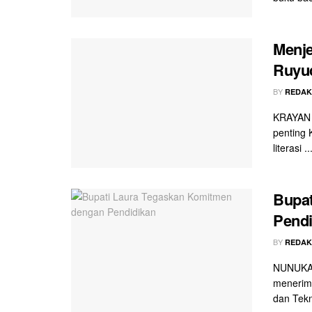
Menje
Ruyud
BY
REDAK
KRAYAN -
penting 
literasi ..
Bupat
Pendi
BY
REDAK
NUNUKAN 
menerim
dan Tekno