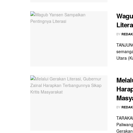
Wagu
Litera
BY
REDAK
TANJUNG
semangat
Utara (K
Melal
Harap
Masy
BY
REDAK
TARAKAN 
Paliwang
Gerakan L