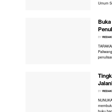
Umum Set
Buka
Penul
BY
REDAK
TARAKAN 
Paliwan
penulisan
Tingk
Jalan
BY
REDAK
NUNUKAN 
membuka 
buku bac