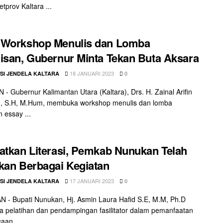
prov Kaltara ...
 Workshop Menulis dan Lomba
isan, Gubernur Minta Tekan Buta Aksara
18 JANUARI 2023
SI JENDELA KALTARA
0
- Gubernur Kalimantan Utara (Kaltara), Drs. H. Zainal Arifin
g, S.H, M.Hum, membuka workshop menulis dan lomba
 essay ...
atkan Literasi, Pemkab Nunukan Telah
kan Berbagai Kegiatan
17 JANUARI 2023
SI JENDELA KALTARA
0
- Bupati Nunukan, Hj. Asmin Laura Hafid S.E, M.M, Ph.D
pelatihan dan pendampingan fasilitator dalam pemanfaatan
aan ...