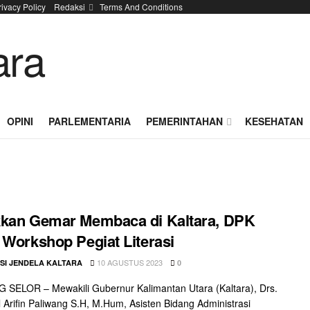
rivacy Policy
Redaksi
Terms And Conditions
OPINI
PARLEMENTARIA
PEMERINTAHAN
KESEHATAN
kan Gemar Membaca di Kaltara, DPK
 Workshop Pegiat Literasi
10 AGUSTUS 2023
SI JENDELA KALTARA
0
SELOR – Mewakili Gubernur Kalimantan Utara (Kaltara), Drs.
l Arifin Paliwang S.H, M.Hum, Asisten Bidang Administrasi