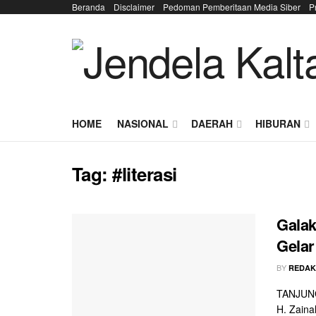
Beranda
Disclaimer
Pedoman Pemberitaan Media Siber
P
HOME
NASIONAL
DAERAH
HIBURAN
Tag:
#literasi
Galak
Gelar
BY
REDAK
TANJUNG 
H. Zaina