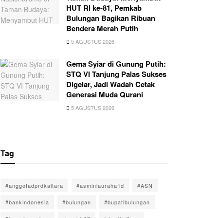
HUT RI ke-81, Pemkab
Bulungan Bagikan Ribuan
Bendera Merah Putih
5 AGUSTUS 2026
Gema Syiar di Gunung Putih:
STQ VI Tanjung Palas Sukses
Digelar, Jadi Wadah Cetak
Generasi Muda Qurani
5 AGUSTUS 2026
Tag
#anggotadprdkaltara
#asminlaurahafid
#ASN
#bankindonesia
#bulungan
#bupatibulungan