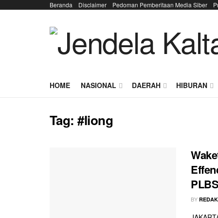
Beranda
Disclaimer
Pedoman Pemberitaan Media Siber
P
HOME
NASIONAL
DAERAH
HIBURAN
Tag:
#liong
Wake
Effen
PLBS
BY
REDAK
JAKARTA 