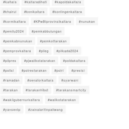
#kaltara
#kaltaradihati
#kapoldakaltara
#khairul
#konikaltara
#kontingenkaltara
#kormikaltara
#KPwBIprovinsikaltara
#nunukan
#pemilu2024
#pemkabbulungan
#pemkabnunukan
#pemkottarakan
#pemprovkaltara
#pileg
#pilkada2024
#pilpres
#pjwalikotatarakan
#poldakaltara
#polisi
#polrestarakan
#polri
#presisi
#ramadan
#senatorkaltara
#syarwani
#tarakan
#tarakanhibot
#tarakansmartcity
#wakilgubernurkaltara
#walikotatarakan
#yansentp
#zainalarifinpaliwang