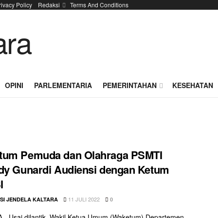
rivacy Policy
Redaksi
Terms And Conditions
OPINI
PARLEMENTARIA
PEMERINTAHAN
KESEHATAN
tum Pemuda dan Olahraga PSMTI
dy Gunardi Audiensi dengan Ketum
I
11 JULI 2022
SI JENDELA KALTARA
0
- Usai dilantik, Wakil Ketua Umum (Waketum) Departemen