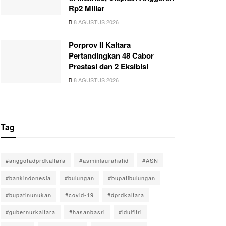
Rp2 Miliar
8 AGUSTUS 2026
Porprov II Kaltara
Pertandingkan 48 Cabor
Prestasi dan 2 Eksibisi
8 AGUSTUS 2026
Tag
#anggotadprdkaltara
#asminlaurahafid
#ASN
#bankindonesia
#bulungan
#bupatibulungan
#bupatinunukan
#covid-19
#dprdkaltara
#gubernurkaltara
#hasanbasri
#idulfitri